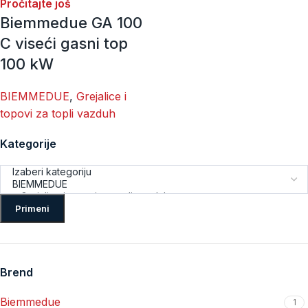
Pročitajte još
Biemmedue GA 100
C viseći gasni top
100 kW
BIEMMEDUE
,
Grejalice i
topovi za topli vazduh
Kategorije
Primeni
Brend
Biemmedue
1