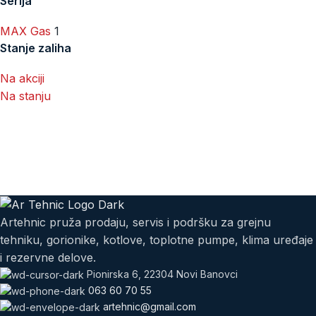
Serija
MAX Gas
1
Stanje zaliha
Na akciji
Na stanju
Artehnic pruža prodaju, servis i podršku za grejnu
tehniku, gorionike, kotlove, toplotne pumpe, klima uređaje
i rezervne delove.
Pionirska 6, 22304 Novi Banovci
063 60 70 55
artehnic@gmail.com