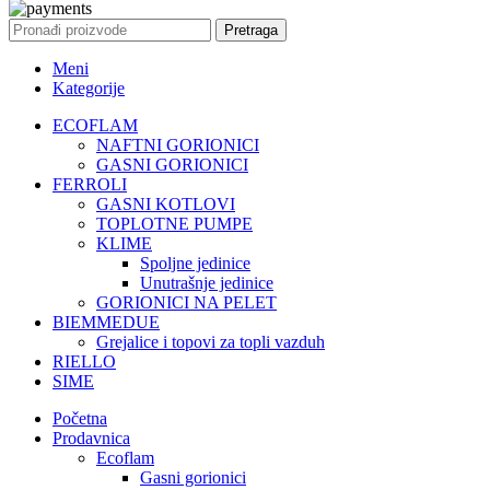
Pretraga
Meni
Kategorije
ECOFLAM
NAFTNI GORIONICI
GASNI GORIONICI
FERROLI
GASNI KOTLOVI
TOPLOTNE PUMPE
KLIME
Spoljne jedinice
Unutrašnje jedinice
GORIONICI NA PELET
BIEMMEDUE
Grejalice i topovi za topli vazduh
RIELLO
SIME
Početna
Prodavnica
Ecoflam
Gasni gorionici