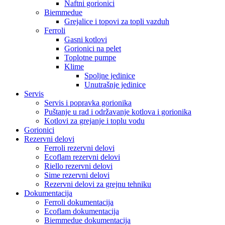
Naftni gorionici
Biemmedue
Grejalice i topovi za topli vazduh
Ferroli
Gasni kotlovi
Gorionici na pelet
Toplotne pumpe
Klime
Spoljne jedinice
Unutrašnje jedinice
Servis
Servis i popravka gorionika
Puštanje u rad i održavanje kotlova i gorionika
Kotlovi za grejanje i toplu vodu
Gorionici
Rezervni delovi
Ferroli rezervni delovi
Ecoflam rezervni delovi
Riello rezervni delovi
Sime rezervni delovi
Rezervni delovi za grejnu tehniku
Dokumentacija
Ferroli dokumentacija
Ecoflam dokumentacija
Biemmedue dokumentacija