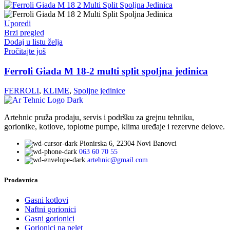
Uporedi
Brzi pregled
Dodaj u listu želja
Pročitajte još
Ferroli Giada M 18-2 multi split spoljna jedinica
FERROLI
,
KLIME
,
Spoljne jedinice
Artehnic pruža prodaju, servis i podršku za grejnu tehniku,
gorionike, kotlove, toplotne pumpe, klima uređaje i rezervne delove.
Pionirska 6, 22304 Novi Banovci
063 60 70 55
artehnic@gmail.com
Prodavnica
Gasni kotlovi
Naftni gorionici
Gasni gorionici
Gorionici na pelet