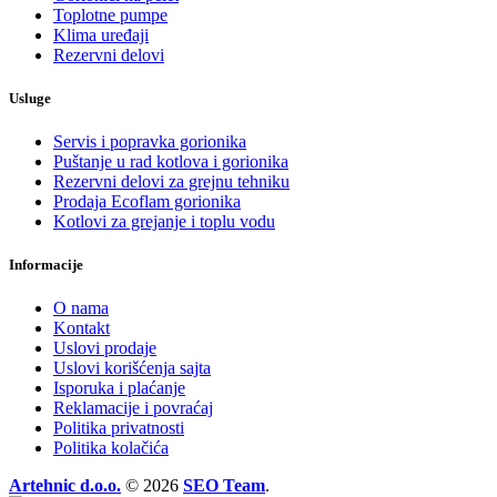
Toplotne pumpe
Klima uređaji
Rezervni delovi
Usluge
Servis i popravka gorionika
Puštanje u rad kotlova i gorionika
Rezervni delovi za grejnu tehniku
Prodaja Ecoflam gorionika
Kotlovi za grejanje i toplu vodu
Informacije
O nama
Kontakt
Uslovi prodaje
Uslovi korišćenja sajta
Isporuka i plaćanje
Reklamacije i povraćaj
Politika privatnosti
Politika kolačića
Artehnic d.o.o.
© 2026
SEO Team
.