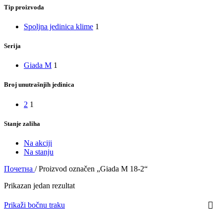
Tip proizvoda
Spoljna jedinica klime
1
Serija
Giada M
1
Broj unutrašnjih jedinica
2
1
Stanje zaliha
Na akciji
Na stanju
Почетна
/
Proizvod označen „Giada M 18-2“
Prikazan jedan rezultat
Prikaži bočnu traku