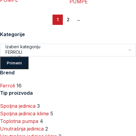
PUMPE
PUMPE
1
2
→
Kategorije
Primeni
Brend
Ferroli
16
Tip proizvoda
Spoljna jedinica
3
Spoljna jedinica klime
5
Toplotna pumpa
4
Unutrašnja jedinica
2