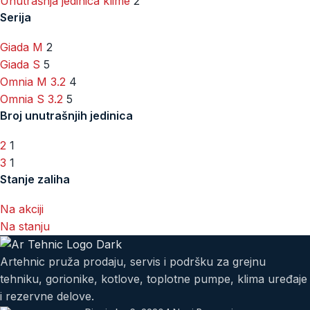
Unutrašnja jedinica klime
2
Serija
Giada M
2
Giada S
5
Omnia M 3.2
4
Omnia S 3.2
5
Broj unutrašnjih jedinica
2
1
3
1
Stanje zaliha
Na akciji
Na stanju
Artehnic pruža prodaju, servis i podršku za grejnu
tehniku, gorionike, kotlove, toplotne pumpe, klima uređaje
i rezervne delove.