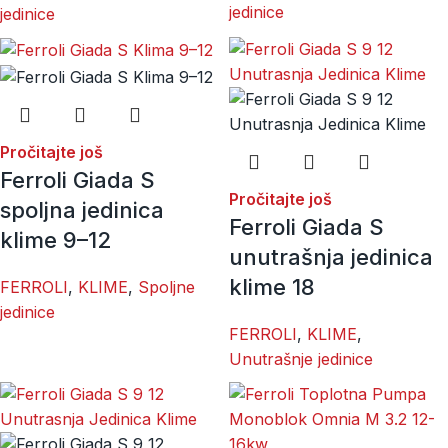
jedinice
jedinice
Pročitajte još
Ferroli Giada S
Pročitajte još
spoljna jedinica
Ferroli Giada S
klime 9–12
unutrašnja jedinica
klime 18
FERROLI
,
KLIME
,
Spoljne
jedinice
FERROLI
,
KLIME
,
Unutrašnje jedinice