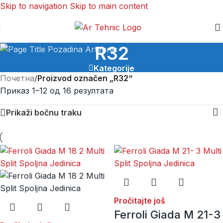
Skip to navigation
Skip to main content
R32
Kategorije
Почетна
/
Proizvod označen „R32“
Приказ 1–12 од 16 резултата
Prikaži bočnu traku
Pročitajte još
Ferroli Giada M 21-3