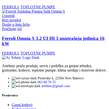
FERROLI
,
TOPLOTNE PUMPE
Uporedi
Brzi pregled
Dodaj u listu želja
Pročitajte još
Ferroli Omnia S 3.2 UI HI 3 unutrašnja jedinica 16
kW
FERROLI
,
TOPLOTNE PUMPE
Artehnic pruža prodaju, servis i podršku za grejnu tehniku,
gorionike, kotlove, toplotne pumpe, klima uređaje i rezervne delove.
Pionirska 6, 22304 Novi Banovci
063 60 70 55
artehnic@gmail.com
Prodavnica
Gasni kotlovi