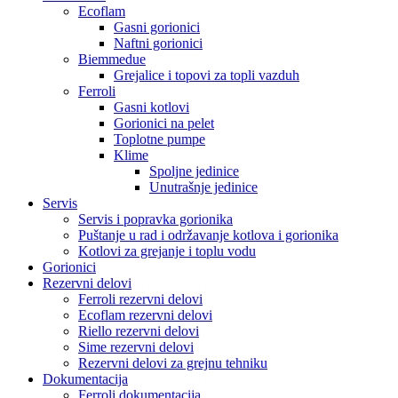
Ecoflam
Gasni gorionici
Naftni gorionici
Biemmedue
Grejalice i topovi za topli vazduh
Ferroli
Gasni kotlovi
Gorionici na pelet
Toplotne pumpe
Klime
Spoljne jedinice
Unutrašnje jedinice
Servis
Servis i popravka gorionika
Puštanje u rad i održavanje kotlova i gorionika
Kotlovi za grejanje i toplu vodu
Gorionici
Rezervni delovi
Ferroli rezervni delovi
Ecoflam rezervni delovi
Riello rezervni delovi
Sime rezervni delovi
Rezervni delovi za grejnu tehniku
Dokumentacija
Ferroli dokumentacija