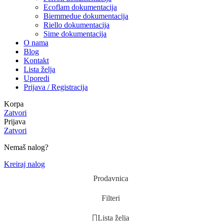
Ecoflam dokumentacija
Biemmedue dokumentacija
Riello dokumentacija
Sime dokumentacija
O nama
Blog
Kontakt
Lista želja
Uporedi
Prijava / Registracija
Korpa
Zatvori
Prijava
Zatvori
Nemaš nalog?
Kreiraj nalog
Prodavnica
Filteri
Lista želja