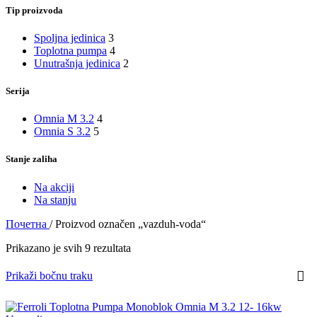
Tip proizvoda
Spoljna jedinica
3
Toplotna pumpa
4
Unutrašnja jedinica
2
Serija
Omnia M 3.2
4
Omnia S 3.2
5
Stanje zaliha
Na akciji
Na stanju
Почетна
/
Proizvod označen „vazduh-voda“
Prikazano je svih 9 rezultata
Prikaži bočnu traku