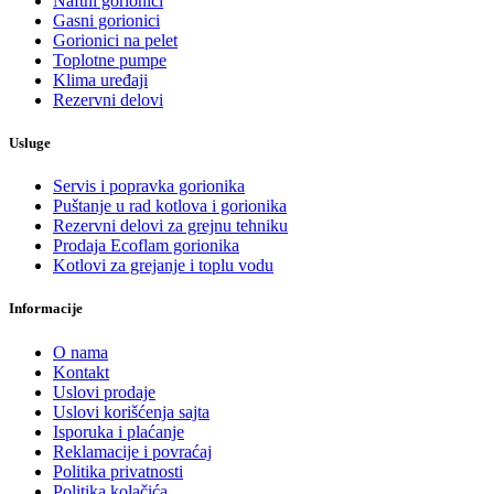
Naftni gorionici
Gasni gorionici
Gorionici na pelet
Toplotne pumpe
Klima uređaji
Rezervni delovi
Usluge
Servis i popravka gorionika
Puštanje u rad kotlova i gorionika
Rezervni delovi za grejnu tehniku
Prodaja Ecoflam gorionika
Kotlovi za grejanje i toplu vodu
Informacije
O nama
Kontakt
Uslovi prodaje
Uslovi korišćenja sajta
Isporuka i plaćanje
Reklamacije i povraćaj
Politika privatnosti
Politika kolačića