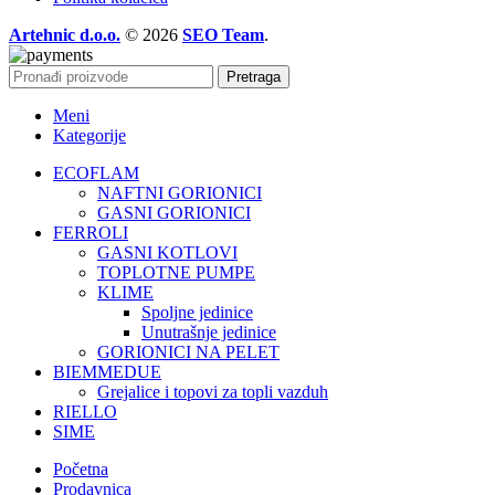
Artehnic d.o.o.
© 2026
SEO Team
.
Pretraga
Meni
Kategorije
ECOFLAM
NAFTNI GORIONICI
GASNI GORIONICI
FERROLI
GASNI KOTLOVI
TOPLOTNE PUMPE
KLIME
Spoljne jedinice
Unutrašnje jedinice
GORIONICI NA PELET
BIEMMEDUE
Grejalice i topovi za topli vazduh
RIELLO
SIME
Početna
Prodavnica