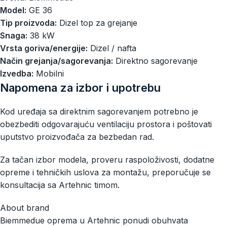
Model:
GE 36
Tip proizvoda:
Dizel top za grejanje
Snaga:
38 kW
Vrsta goriva/energije:
Dizel / nafta
Način grejanja/sagorevanja:
Direktno sagorevanje
Izvedba:
Mobilni
Napomena za izbor i upotrebu
Kod uređaja sa direktnim sagorevanjem potrebno je
obezbediti odgovarajuću ventilaciju prostora i poštovati
uputstvo proizvođača za bezbedan rad.
Za tačan izbor modela, proveru raspoloživosti, dodatne
opreme i tehničkih uslova za montažu, preporučuje se
konsultacija sa Artehnic timom.
About brand
Biemmedue oprema u Artehnic ponudi obuhvata