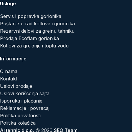
Usluge
Servis i popravka gorionika
Puštanje u rad kotlova i gorionika
Rezervni delovi za grejnu tehniku
Prodaja Ecoflam gorionika
Kotlovi za grejanje i toplu vodu
Informacije
O nama
Kontakt
Uslovi prodaje
Uslovi korišćenja sajta
Isporuka i plaćanje
Reklamacije i povraćaj
Politika privatnosti
Politika kolačića
Artehnic d.o.o.
© 2026
SEO Team
.