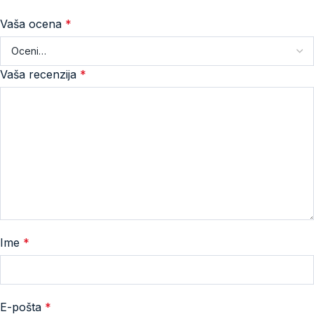
Vaša ocena
*
Vaša recenzija
*
Ime
*
E-pošta
*