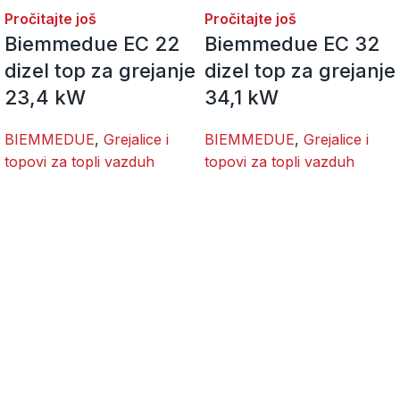
Pročitajte još
Pročitajte još
Biemmedue EC 22
Biemmedue EC 32
dizel top za grejanje
dizel top za grejanje
23,4 kW
34,1 kW
BIEMMEDUE
,
Grejalice i
BIEMMEDUE
,
Grejalice i
topovi za topli vazduh
topovi za topli vazduh