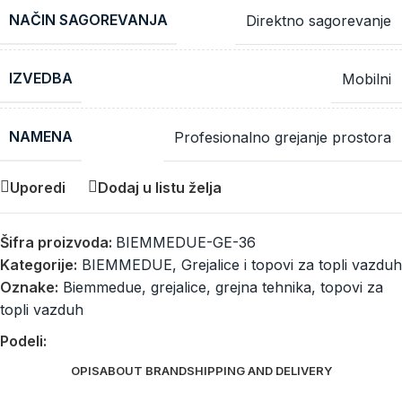
NAČIN SAGOREVANJA
Direktno sagorevanje
IZVEDBA
Mobilni
NAMENA
Profesionalno grejanje prostora
Uporedi
Dodaj u listu želja
Šifra proizvoda:
BIEMMEDUE-GE-36
Kategorije:
BIEMMEDUE
,
Grejalice i topovi za topli vazduh
Oznake:
Biemmedue
,
grejalice
,
grejna tehnika
,
topovi za
topli vazduh
Podeli:
OPIS
ABOUT BRAND
SHIPPING AND DELIVERY