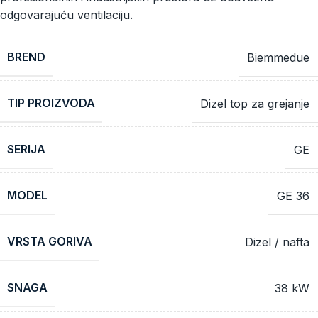
odgovarajuću ventilaciju.
BREND
Biemmedue
TIP PROIZVODA
Dizel top za grejanje
SERIJA
GE
MODEL
GE 36
VRSTA GORIVA
Dizel / nafta
SNAGA
38 kW