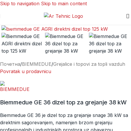
Skip to navigation
Skip to main content
Kliknite za uvećanje
Почетна
/
BIEMMEDUE
/
Grejalice i topovi za topli vazduh
Povratak u prodavnicu
Biemmedue GE 36 dizel top za grejanje 38 kW
Biemmedue GE 36 je dizel top za grejanje snage 38 kW sa
direktnim sagorevanjem, namenjen brzom grejanju
profesionalnih i industrijskih prostora uz obaveznu