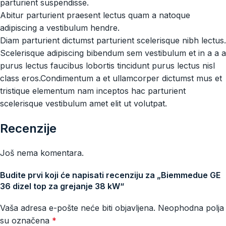
parturient suspendisse.
Abitur parturient praesent lectus quam a natoque
adipiscing a vestibulum hendre.
Diam parturient dictumst parturient scelerisque nibh lectus.
Scelerisque adipiscing bibendum sem vestibulum et in a a a
purus lectus faucibus lobortis tincidunt purus lectus nisl
class eros.Condimentum a et ullamcorper dictumst mus et
tristique elementum nam inceptos hac parturient
scelerisque vestibulum amet elit ut volutpat.
Recenzije
Još nema komentara.
Budite prvi koji će napisati recenziju za „Biemmedue GE
36 dizel top za grejanje 38 kW“
Vaša adresa e-pošte neće biti objavljena.
Neophodna polja
su označena
*