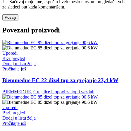
Sačuvaj moje ime, e-poštu i veb mesto u ovom pregledaču veba
za sledeći put kada komentarišem.
Povezani proizvodi
Uporedi
Brzi pregled
Dodaj u listu želja
Pročitajte još
Biemmedue EC 22 dizel top za grejanje 23,4 kW
BIEMMEDUE
,
Grejalice i topovi za topli vazduh
Uporedi
Brzi pregled
Dodaj u listu želja
Pročitajte još