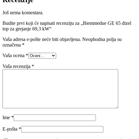
Još nema komentara.
Budite prvi koji će napisati recenziju za „Biemmedue GE 65 dizel
top za grejanje 69,3 kW“
Vaša adresa e-pošte neće biti objavljena.
Neophodna polja su
označena
*
Vaša ocena
*
Vaša recenzija
*
Ime
*
E-pošta
*