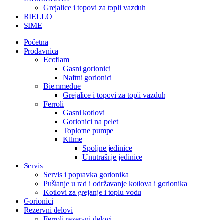
Grejalice i topovi za topli vazduh
RIELLO
SIME
Početna
Prodavnica
Ecoflam
Gasni gorionici
Naftni gorionici
Biemmedue
Grejalice i topovi za topli vazduh
Ferroli
Gasni kotlovi
Gorionici na pelet
Toplotne pumpe
Klime
Spoljne jedinice
Unutrašnje jedinice
Servis
Servis i popravka gorionika
Puštanje u rad i održavanje kotlova i gorionika
Kotlovi za grejanje i toplu vodu
Gorionici
Rezervni delovi
Ferroli rezervni delovi