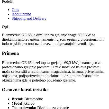
Podeli:
Opis
About brand
Shipping and Delivery
Opis
Biemmedue GE 65 je dizel top za grejanje snage 69,3 kW sa
direktnim sagorevanjem, namenjen brzom grejanju profesionalnih i
industrijskih prostora uz obaveznu odgovarajuću ventilaciju.
Primena
Biemmedue GE 65 dizel top za grejanje 69,3 kW je namenjen za
profesionalno grejanje prostora. U zavisnosti od uslova prostora,
može se koristiti u radionicama, magacinima, halama, privremenim
objektima, poljoprivrednim objektima ili drugim profesionalnim
okruženjima gde je potrebno pouzdano grejanje.
Osnovne karakteristike
Brend:
Biemmedue
Model:
GE 65
Tip proizvoda:
Dizel top za grejanje