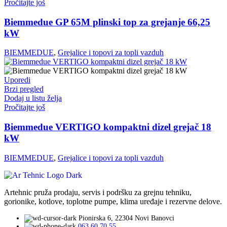
Pročitajte još
Biemmedue GP 65M plinski top za grejanje 66,25
kW
BIEMMEDUE
,
Grejalice i topovi za topli vazduh
Uporedi
Brzi pregled
Dodaj u listu želja
Pročitajte još
Biemmedue VERTIGO kompaktni dizel grejač 18
kW
BIEMMEDUE
,
Grejalice i topovi za topli vazduh
Artehnic pruža prodaju, servis i podršku za grejnu tehniku,
gorionike, kotlove, toplotne pumpe, klima uređaje i rezervne delove.
Pionirska 6, 22304 Novi Banovci
063 60 70 55