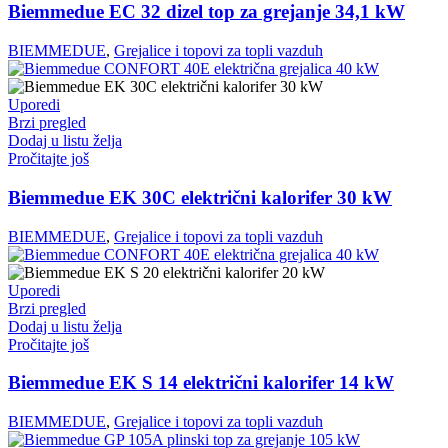
Biemmedue EC 32 dizel top za grejanje 34,1 kW
BIEMMEDUE
,
Grejalice i topovi za topli vazduh
Uporedi
Brzi pregled
Dodaj u listu želja
Pročitajte još
Biemmedue EK 30C električni kalorifer 30 kW
BIEMMEDUE
,
Grejalice i topovi za topli vazduh
Uporedi
Brzi pregled
Dodaj u listu želja
Pročitajte još
Biemmedue EK S 14 električni kalorifer 14 kW
BIEMMEDUE
,
Grejalice i topovi za topli vazduh