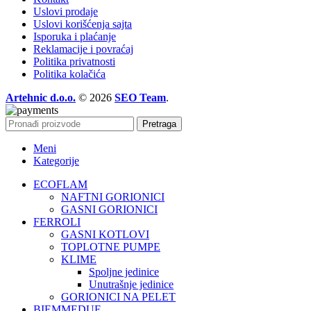
Uslovi prodaje
Uslovi korišćenja sajta
Isporuka i plaćanje
Reklamacije i povraćaj
Politika privatnosti
Politika kolačića
Artehnic d.o.o.
© 2026
SEO Team
.
Pretraga
Meni
Kategorije
ECOFLAM
NAFTNI GORIONICI
GASNI GORIONICI
FERROLI
GASNI KOTLOVI
TOPLOTNE PUMPE
KLIME
Spoljne jedinice
Unutrašnje jedinice
GORIONICI NA PELET
BIEMMEDUE