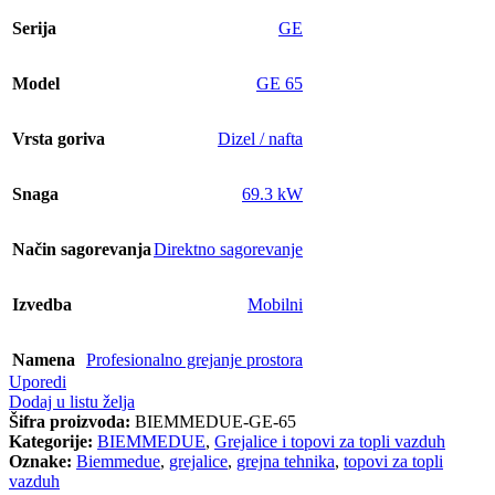
Serija
GE
Model
GE 65
Vrsta goriva
Dizel / nafta
Snaga
69.3 kW
Način sagorevanja
Direktno sagorevanje
Izvedba
Mobilni
Namena
Profesionalno grejanje prostora
Uporedi
Dodaj u listu želja
Šifra proizvoda:
BIEMMEDUE-GE-65
Kategorije:
BIEMMEDUE
,
Grejalice i topovi za topli vazduh
Oznake:
Biemmedue
,
grejalice
,
grejna tehnika
,
topovi za topli
vazduh