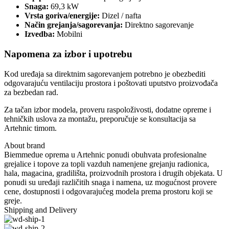
Snaga:
69,3 kW
Vrsta goriva/energije:
Dizel / nafta
Način grejanja/sagorevanja:
Direktno sagorevanje
Izvedba:
Mobilni
Napomena za izbor i upotrebu
Kod uređaja sa direktnim sagorevanjem potrebno je obezbediti
odgovarajuću ventilaciju prostora i poštovati uputstvo proizvođača
za bezbedan rad.
Za tačan izbor modela, proveru raspoloživosti, dodatne opreme i
tehničkih uslova za montažu, preporučuje se konsultacija sa
Artehnic timom.
About brand
Biemmedue oprema u Artehnic ponudi obuhvata profesionalne
grejalice i topove za topli vazduh namenjene grejanju radionica,
hala, magacina, gradilišta, proizvodnih prostora i drugih objekata. U
ponudi su uređaji različitih snaga i namena, uz mogućnost provere
cene, dostupnosti i odgovarajućeg modela prema prostoru koji se
greje.
Shipping and Delivery