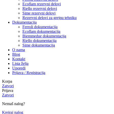
Ecoflam rezervni delovi
Riello rezervni delovi
Sime rezervni delovi
Rezervni delovi za grejnu tehniku
Dokumentacija
Ferroli dokumentacija
Ecoflam dokumentacija
Biemmedue dokumentacija
Riello dokumentacija
Sime dokumentacija
O nama
Blog
Kontakt
Lista želja
Uporedi
Prijava / Registracija
Korpa
Zatvori
Prijava
Zatvori
Nemaš nalog?
Kreiraj nalog