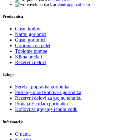
artehnic@gmail.com
Prodavnica
Gasni kotlovi
Naftni gorionici
Gasni gorionici
Gorionici na pelet
Toplotne pumpe
Klima uređaji
Rezervni delovi
Usluge
Servis i popravka gorionika
Puštanje u rad kotlova i gorionika
Rezervni delovi za grejnu tehniku
Prodaja Ecoflam gorionika
Kotlovi za grejanje i toplu vodu
Informacije
O nama
Kontakt