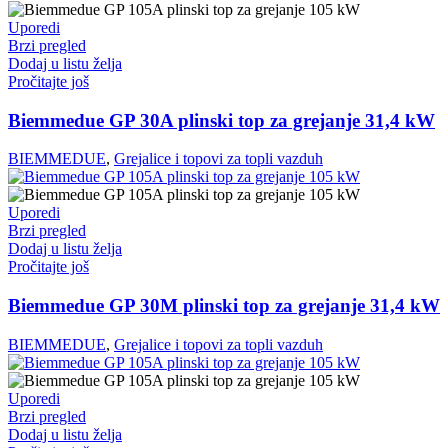
Uporedi
Brzi pregled
Dodaj u listu želja
Pročitajte još
Biemmedue GP 30A plinski top za grejanje 31,4 kW
BIEMMEDUE
,
Grejalice i topovi za topli vazduh
Uporedi
Brzi pregled
Dodaj u listu želja
Pročitajte još
Biemmedue GP 30M plinski top za grejanje 31,4 kW
BIEMMEDUE
,
Grejalice i topovi za topli vazduh
Uporedi
Brzi pregled
Dodaj u listu želja