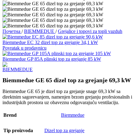
Почетна
/
BIEMMEDUE
/
Grejalice i topovi za topli vazduh
Biemmedue EC 32 dizel top za grejanje 34,1 kW
Povratak u prodavnicu
Biemmedue GP 85A plinski top za grejanje 85 kW
Biemmedue GE 65 dizel top za grejanje 69,3 kW
Biemmedue GE 65 je dizel top za grejanje snage 69,3 kW sa
direktnim sagorevanjem, namenjen brzom grejanju profesionalnih i
industrijskih prostora uz obaveznu odgovarajuću ventilaciju.
Brend
Biemmedue
Tip proizvoda
Dizel top za grejanje