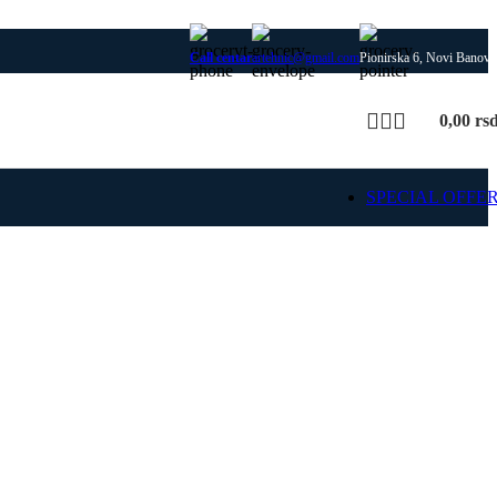
Call centar
artehnic@gmail.com
Pionirska 6, Novi Banovc
0,00
rs
SPECIAL OFFE
SIME
 delovi za SIME kotlove i
rejanja, uz proveru modela
 i kompatibilnosti dela.
ajte SIME rezervne
delove
Pošaljite upit za deo