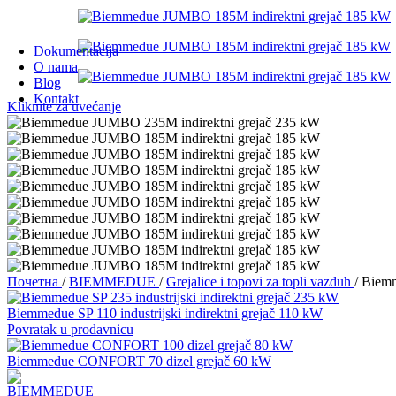
Dokumentacija
O nama
Blog
Kontakt
Kliknite za uvećanje
Почетна
/
BIEMMEDUE
/
Grejalice i topovi za topli vazduh
/
Biemm
Biemmedue SP 110 industrijski indirektni grejač 110 kW
Povratak u prodavnicu
Biemmedue CONFORT 70 dizel grejač 60 kW