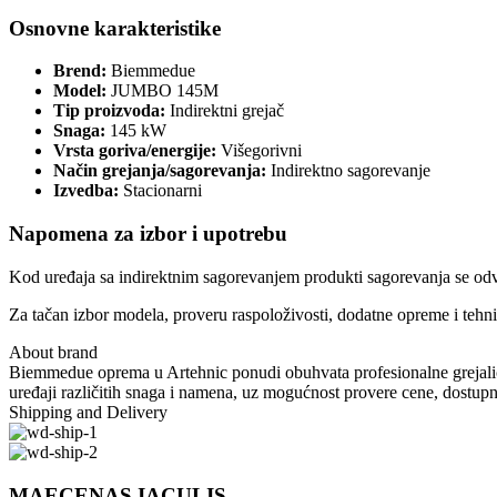
Osnovne karakteristike
Brend:
Biemmedue
Model:
JUMBO 145M
Tip proizvoda:
Indirektni grejač
Snaga:
145 kW
Vrsta goriva/energije:
Višegorivni
Način grejanja/sagorevanja:
Indirektno sagorevanje
Izvedba:
Stacionarni
Napomena za izbor i upotrebu
Kod uređaja sa indirektnim sagorevanjem produkti sagorevanja se od
Za tačan izbor modela, proveru raspoloživosti, dodatne opreme i tehn
About brand
Biemmedue oprema u Artehnic ponudi obuhvata profesionalne grejalice 
uređaji različitih snaga i namena, uz mogućnost provere cene, dostupn
Shipping and Delivery
MAECENAS IACULIS