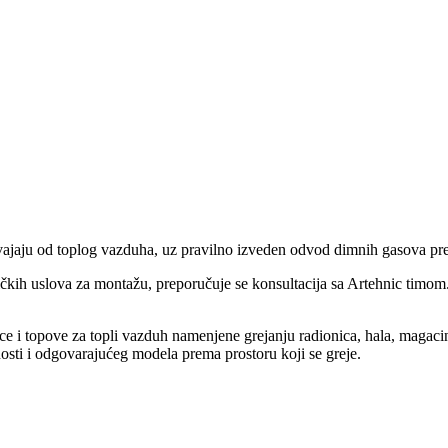
vajaju od toplog vazduha, uz pravilno izveden odvod dimnih gasova pr
ičkih uslova za montažu, preporučuje se konsultacija sa Artehnic timom
i topove za topli vazduh namenjene grejanju radionica, hala, magacina,
osti i odgovarajućeg modela prema prostoru koji se greje.