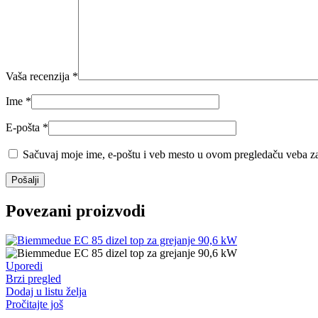
Vaša recenzija
*
Ime
*
E-pošta
*
Sačuvaj moje ime, e-poštu i veb mesto u ovom pregledaču veba za
Povezani proizvodi
Uporedi
Brzi pregled
Dodaj u listu želja
Pročitajte još