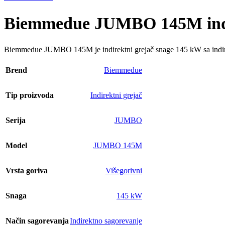
Biemmedue JUMBO 145M indi
Biemmedue JUMBO 145M je indirektni grejač snage 145 kW sa indire
Brend
Biemmedue
Tip proizvoda
Indirektni grejač
Serija
JUMBO
Model
JUMBO 145M
Vrsta goriva
Višegorivni
Snaga
145 kW
Način sagorevanja
Indirektno sagorevanje