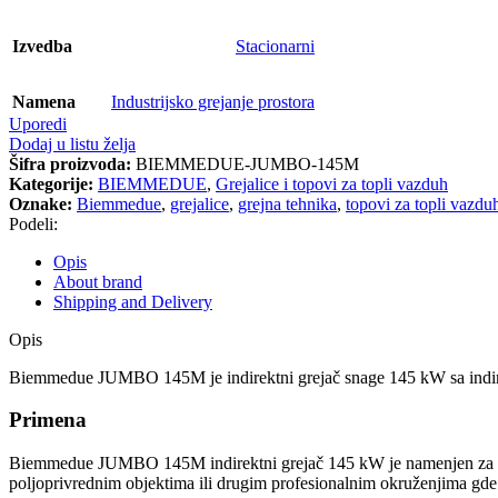
Izvedba
Stacionarni
Namena
Industrijsko grejanje prostora
Uporedi
Dodaj u listu želja
Šifra proizvoda:
BIEMMEDUE-JUMBO-145M
Kategorije:
BIEMMEDUE
,
Grejalice i topovi za topli vazduh
Oznake:
Biemmedue
,
grejalice
,
grejna tehnika
,
topovi za topli vazdu
Podeli:
Opis
About brand
Shipping and Delivery
Opis
Biemmedue JUMBO 145M je indirektni grejač snage 145 kW sa indire
Primena
Biemmedue JUMBO 145M indirektni grejač 145 kW je namenjen za indus
poljoprivrednim objektima ili drugim profesionalnim okruženjima gde