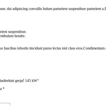
 dui adipiscing convallis bulum parturient suspendisse parturient a.Pa
rient suspendisse.
vestibulum hendre.
us faucibus lobortis tincidunt purus lectus nisl class eros.Condimentum
indirektni grejač 145 kW“
na
*