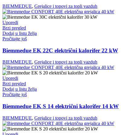
BIEMMEDUE
,
Grejalice i topovi za topli vazduh
Uporedi
Brzi pregled
Dodaj u listu želja
Pročitajte još
Biemmedue EK 22C električni kalorifer 22 kW
BIEMMEDUE
,
Grejalice i topovi za topli vazduh
Uporedi
Brzi pregled
Dodaj u listu želja
Pročitajte još
Biemmedue EK S 14 električni kalorifer 14 kW
BIEMMEDUE
,
Grejalice i topovi za topli vazduh
Uporedi