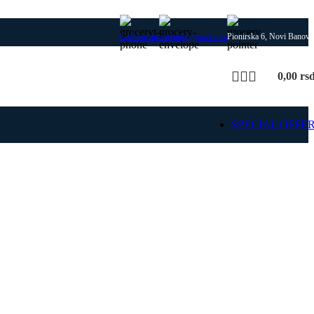
Call centar
artehnic@gmail.com
Pionirska 6, Novi Banovc
0,00
rs
SPECIAL OFFE
SIME
 delovi za SIME kotlove i
rejanja, uz proveru modela
 i kompatibilnosti dela.
ajte SIME rezervne
delove
Pošaljite upit za deo