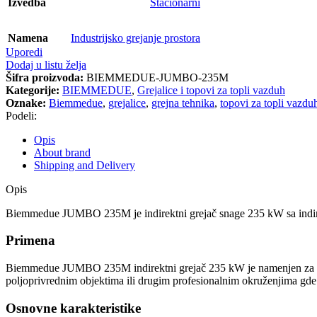
Izvedba
Stacionarni
Namena
Industrijsko grejanje prostora
Uporedi
Dodaj u listu želja
Šifra proizvoda:
BIEMMEDUE-JUMBO-235M
Kategorije:
BIEMMEDUE
,
Grejalice i topovi za topli vazduh
Oznake:
Biemmedue
,
grejalice
,
grejna tehnika
,
topovi za topli vazdu
Podeli:
Opis
About brand
Shipping and Delivery
Opis
Biemmedue JUMBO 235M je indirektni grejač snage 235 kW sa indire
Primena
Biemmedue JUMBO 235M indirektni grejač 235 kW je namenjen za indus
poljoprivrednim objektima ili drugim profesionalnim okruženjima gde
Osnovne karakteristike