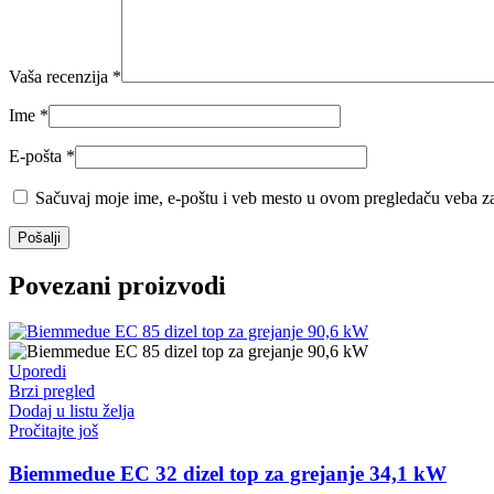
Vaša recenzija
*
Ime
*
E-pošta
*
Sačuvaj moje ime, e-poštu i veb mesto u ovom pregledaču veba za
Povezani proizvodi
Uporedi
Brzi pregled
Dodaj u listu želja
Pročitajte još
Biemmedue EC 32 dizel top za grejanje 34,1 kW