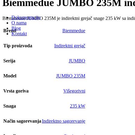
Biemmedue JUMBO 235M indi
Dokumentacija
Biemmedue JUMBO 235M je indirektni grejač snage 235 kW sa indire
O nama
Blog
Brend
Biemmedue
Kontakt
Tip proizvoda
Indirektni grejač
Serija
JUMBO
Model
JUMBO 235M
Vrsta goriva
Višegorivni
Snaga
235 kW
Način sagorevanja
Indirektno sagorevanje