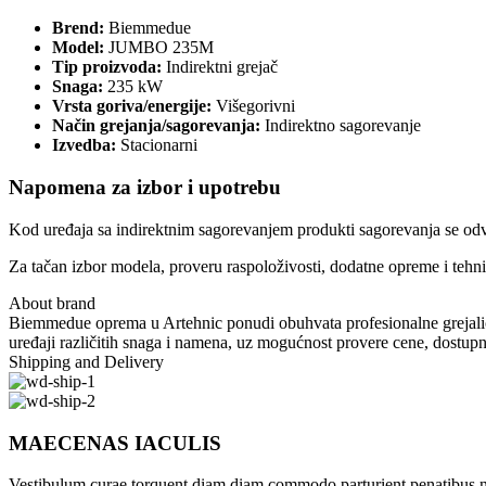
Brend:
Biemmedue
Model:
JUMBO 235M
Tip proizvoda:
Indirektni grejač
Snaga:
235 kW
Vrsta goriva/energije:
Višegorivni
Način grejanja/sagorevanja:
Indirektno sagorevanje
Izvedba:
Stacionarni
Napomena za izbor i upotrebu
Kod uređaja sa indirektnim sagorevanjem produkti sagorevanja se od
Za tačan izbor modela, proveru raspoloživosti, dodatne opreme i tehn
About brand
Biemmedue oprema u Artehnic ponudi obuhvata profesionalne grejalice 
uređaji različitih snaga i namena, uz mogućnost provere cene, dostupn
Shipping and Delivery
MAECENAS IACULIS
Vestibulum curae torquent diam diam commodo parturient penatibus nunc