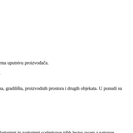
ema uputstvu proizvođača.
.
 gradilišta, proizvodnih prostora i drugih objekata. U ponudi su
rturient in parturient scelerisque nibh lectus quam a natoque