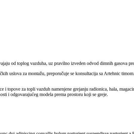
vajaju od toplog vazduha, uz pravilno izveden odvod dimnih gasova pr
ičkih uslova za montažu, preporučuje se konsultacija sa Artehnic timom
i topove za topli vazduh namenjene grejanju radionica, hala, magacina,
osti i odgovarajućeg modela prema prostoru koji se greje.
 dui adipiscing convallis bulum parturient suspendisse parturient a.Pa