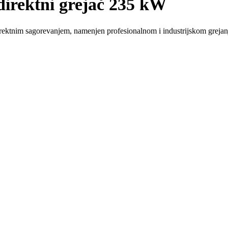
rektni grejač 235 kW
ktnim sagorevanjem, namenjen profesionalnom i industrijskom grejanj