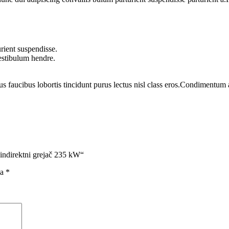
rient suspendisse.
vestibulum hendre.
us faucibus lobortis tincidunt purus lectus nisl class eros.Condimentum
indirektni grejač 235 kW“
na
*