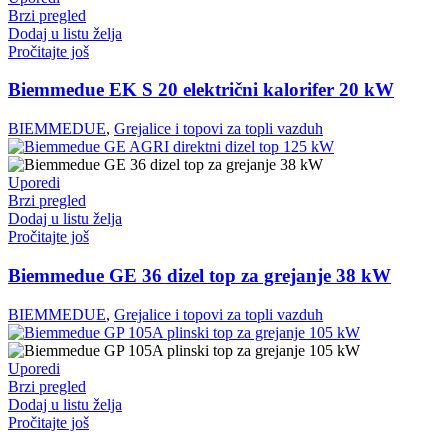
Brzi pregled
Dodaj u listu želja
Pročitajte još
Biemmedue EK S 20 električni kalorifer 20 kW
BIEMMEDUE
,
Grejalice i topovi za topli vazduh
Uporedi
Brzi pregled
Dodaj u listu želja
Pročitajte još
Biemmedue GE 36 dizel top za grejanje 38 kW
BIEMMEDUE
,
Grejalice i topovi za topli vazduh
Uporedi
Brzi pregled
Dodaj u listu želja
Pročitajte još