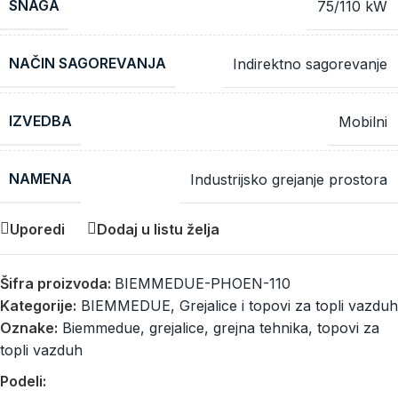
SNAGA
75/110 kW
NAČIN SAGOREVANJA
Indirektno sagorevanje
IZVEDBA
Mobilni
NAMENA
Industrijsko grejanje prostora
Uporedi
Dodaj u listu želja
Šifra proizvoda:
BIEMMEDUE-PHOEN-110
Kategorije:
BIEMMEDUE
,
Grejalice i topovi za topli vazduh
Oznake:
Biemmedue
,
grejalice
,
grejna tehnika
,
topovi za
topli vazduh
Podeli: