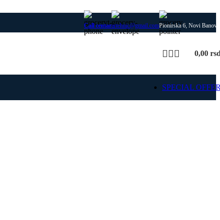
Call centar
artehnic@gmail.com
Pionirska 6, Novi Banovc
0,00
rs
SPECIAL OFFE
SIME
 delovi za SIME kotlove i
rejanja, uz proveru modela
 i kompatibilnosti dela.
ajte SIME rezervne
delove