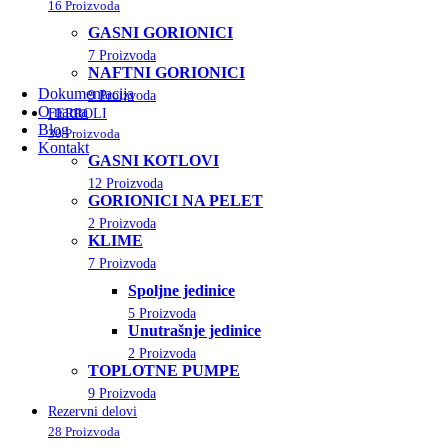
⚙
16 Proizvoda
Pošaljite model uređaja, šifru dela ili fotografiju n
GASNI GORIONICI
7 Proizvoda
NAFTNI GORIONICI
Dokumentacija
9 Proizvoda
O nama
FERROLI
Blog
30 Proizvoda
Kontakt
GASNI KOTLOVI
12 Proizvoda
GORIONICI NA PELET
2 Proizvoda
KLIME
7 Proizvoda
Spoljne jedinice
5 Proizvoda
Unutrašnje jedinice
2 Proizvoda
TOPLOTNE PUMPE
9 Proizvoda
Rezervni delovi
28 Proizvoda