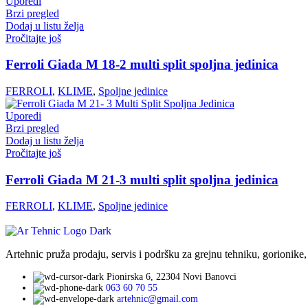
Uporedi
Brzi pregled
Dodaj u listu želja
Pročitajte još
Ferroli Giada M 18-2 multi split spoljna jedinica
FERROLI
,
KLIME
,
Spoljne jedinice
Uporedi
Brzi pregled
Dodaj u listu želja
Pročitajte još
Ferroli Giada M 21-3 multi split spoljna jedinica
FERROLI
,
KLIME
,
Spoljne jedinice
Artehnic pruža prodaju, servis i podršku za grejnu tehniku, gorionike,
Pionirska 6, 22304 Novi Banovci
063 60 70 55
artehnic@gmail.com