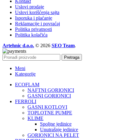
Kontakt
Uslovi prodaje
Uslovi korišćenja sajta
Isporuka i plaćanje
Reklamacije i povraćaj
Politika privatnosti
Politika kolačića
Artehnic d.o.o.
© 2026
SEO Team
.
Pretraga
Meni
Kategorije
ECOFLAM
NAFTNI GORIONICI
GASNI GORIONICI
FERROLI
GASNI KOTLOVI
TOPLOTNE PUMPE
KLIME
Spoljne jedinice
Unutrašnje jedinice
GORIONICI NA PELET