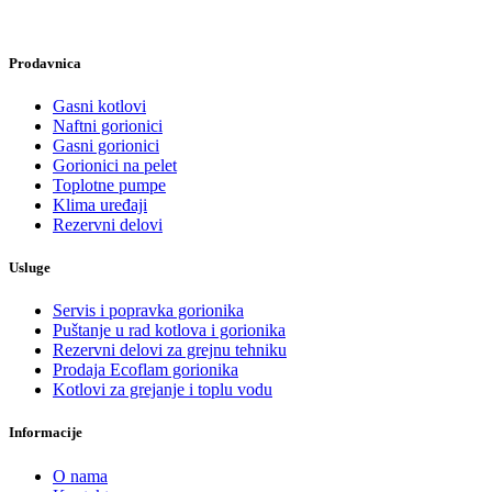
Prodavnica
Gasni kotlovi
Naftni gorionici
Gasni gorionici
Gorionici na pelet
Toplotne pumpe
Klima uređaji
Rezervni delovi
Usluge
Servis i popravka gorionika
Puštanje u rad kotlova i gorionika
Rezervni delovi za grejnu tehniku
Prodaja Ecoflam gorionika
Kotlovi za grejanje i toplu vodu
Informacije
O nama