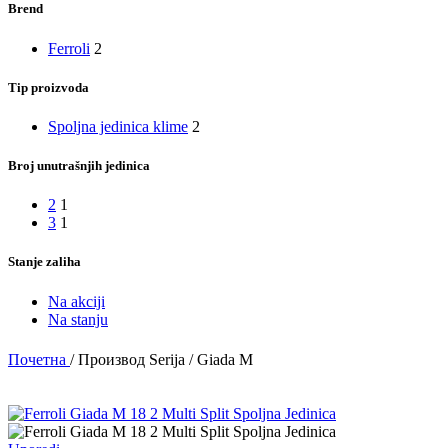
Brend
Ferroli
2
Tip proizvoda
Spoljna jedinica klime
2
Broj unutrašnjih jedinica
2
1
3
1
Stanje zaliha
Na akciji
Na stanju
Почетна
/
Производ Serija
/
Giada M