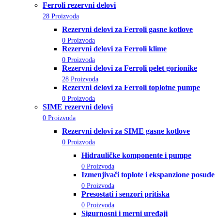
Ferroli rezervni delovi
28 Proizvoda
Rezervni delovi za Ferroli gasne kotlove
0 Proizvoda
Rezervni delovi za Ferroli klime
0 Proizvoda
Rezervni delovi za Ferroli pelet gorionike
28 Proizvoda
Rezervni delovi za Ferroli toplotne pumpe
0 Proizvoda
SIME rezervni delovi
0 Proizvoda
Rezervni delovi za SIME gasne kotlove
0 Proizvoda
Hidrauličke komponente i pumpe
0 Proizvoda
Izmenjivači toplote i ekspanzione posude
0 Proizvoda
Presostati i senzori pritiska
0 Proizvoda
Sigurnosni i merni uređaji