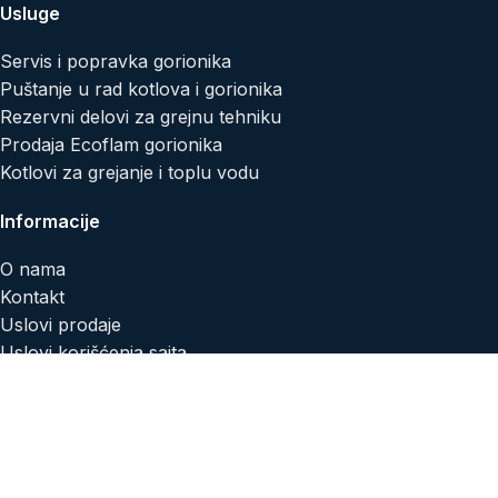
Usluge
Servis i popravka gorionika
Puštanje u rad kotlova i gorionika
Rezervni delovi za grejnu tehniku
Prodaja Ecoflam gorionika
Kotlovi za grejanje i toplu vodu
Informacije
O nama
Kontakt
Uslovi prodaje
Uslovi korišćenja sajta
Isporuka i plaćanje
Reklamacije i povraćaj
Politika privatnosti
Politika kolačića
Artehnic d.o.o.
© 2026
SEO Team
.