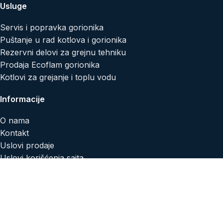
Usluge
Servis i popravka gorionika
Puštanje u rad kotlova i gorionika
Rezervni delovi za grejnu tehniku
Prodaja Ecoflam gorionika
Kotlovi za grejanje i toplu vodu
Informacije
O nama
Kontakt
Uslovi prodaje
Uslovi korišćenja sajta
Isporuka i plaćanje
Reklamacije i povraćaj
Politika privatnosti
Politika kolačića
Artehnic d.o.o.
© 2026
SEO Team
.