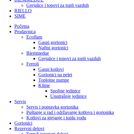
Grejalice i topovi za topli vazduh
RIELLO
SIME
Početna
Prodavnica
Ecoflam
Gasni gorionici
Naftni gorionici
Biemmedue
Grejalice i topovi za topli vazduh
Ferroli
Gasni kotlovi
Gorionici na pelet
Toplotne pumpe
Klime
Spoljne jedinice
Unutrašnje jedinice
Servis
Servis i popravka gorionika
Puštanje u rad i održavanje kotlova i gorionika
Kotlovi za grejanje i toplu vodu
Gorionici
Rezervni delovi
Ferroli rezervni delovi