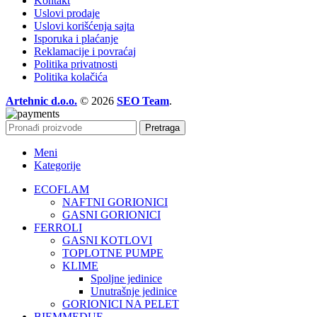
Kontakt
Uslovi prodaje
Uslovi korišćenja sajta
Isporuka i plaćanje
Reklamacije i povraćaj
Politika privatnosti
Politika kolačića
Artehnic d.o.o.
© 2026
SEO Team
.
Pretraga
Meni
Kategorije
ECOFLAM
NAFTNI GORIONICI
GASNI GORIONICI
FERROLI
GASNI KOTLOVI
TOPLOTNE PUMPE
KLIME
Spoljne jedinice
Unutrašnje jedinice
GORIONICI NA PELET
BIEMMEDUE