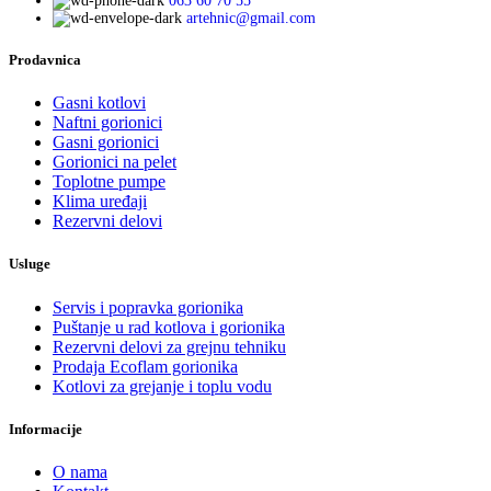
063 60 70 55
artehnic@gmail.com
Prodavnica
Gasni kotlovi
Naftni gorionici
Gasni gorionici
Gorionici na pelet
Toplotne pumpe
Klima uređaji
Rezervni delovi
Usluge
Servis i popravka gorionika
Puštanje u rad kotlova i gorionika
Rezervni delovi za grejnu tehniku
Prodaja Ecoflam gorionika
Kotlovi za grejanje i toplu vodu
Informacije
O nama