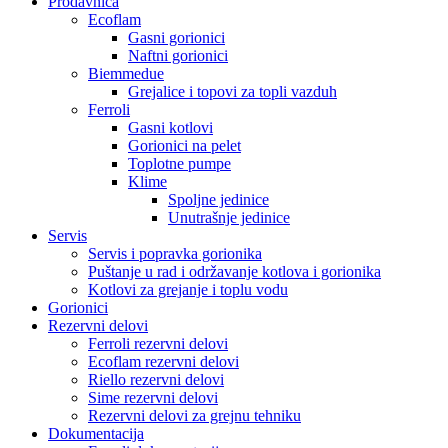
Prodavnica
Ecoflam
Gasni gorionici
Naftni gorionici
Biemmedue
Grejalice i topovi za topli vazduh
Ferroli
Gasni kotlovi
Gorionici na pelet
Toplotne pumpe
Klime
Spoljne jedinice
Unutrašnje jedinice
Servis
Servis i popravka gorionika
Puštanje u rad i održavanje kotlova i gorionika
Kotlovi za grejanje i toplu vodu
Gorionici
Rezervni delovi
Ferroli rezervni delovi
Ecoflam rezervni delovi
Riello rezervni delovi
Sime rezervni delovi
Rezervni delovi za grejnu tehniku
Dokumentacija