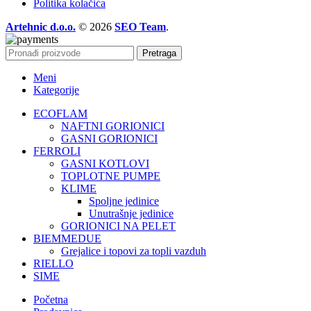
Politika kolačića
Artehnic d.o.o.
© 2026
SEO Team
.
Pretraga
Meni
Kategorije
ECOFLAM
NAFTNI GORIONICI
GASNI GORIONICI
FERROLI
GASNI KOTLOVI
TOPLOTNE PUMPE
KLIME
Spoljne jedinice
Unutrašnje jedinice
GORIONICI NA PELET
BIEMMEDUE
Grejalice i topovi za topli vazduh
RIELLO
SIME
Početna