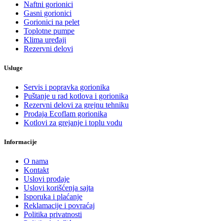
Naftni gorionici
Gasni gorionici
Gorionici na pelet
Toplotne pumpe
Klima uređaji
Rezervni delovi
Usluge
Servis i popravka gorionika
Puštanje u rad kotlova i gorionika
Rezervni delovi za grejnu tehniku
Prodaja Ecoflam gorionika
Kotlovi za grejanje i toplu vodu
Informacije
O nama
Kontakt
Uslovi prodaje
Uslovi korišćenja sajta
Isporuka i plaćanje
Reklamacije i povraćaj
Politika privatnosti