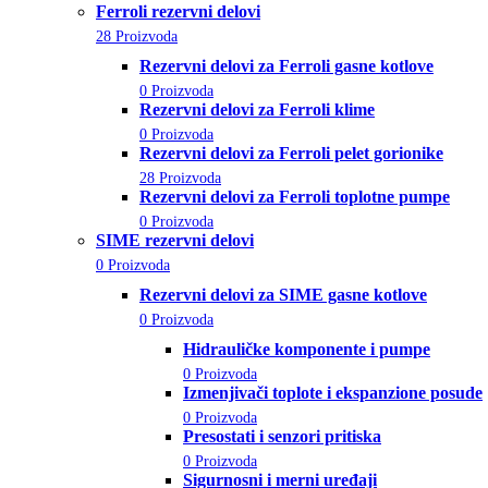
Ferroli rezervni delovi
28 Proizvoda
Rezervni delovi za Ferroli gasne kotlove
0 Proizvoda
Rezervni delovi za Ferroli klime
0 Proizvoda
Rezervni delovi za Ferroli pelet gorionike
28 Proizvoda
Rezervni delovi za Ferroli toplotne pumpe
0 Proizvoda
SIME rezervni delovi
0 Proizvoda
Rezervni delovi za SIME gasne kotlove
0 Proizvoda
Hidrauličke komponente i pumpe
0 Proizvoda
Izmenjivači toplote i ekspanzione posude
0 Proizvoda
Presostati i senzori pritiska
0 Proizvoda
Sigurnosni i merni uređaji