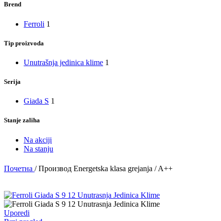
Brend
Ferroli
1
Tip proizvoda
Unutrašnja jedinica klime
1
Serija
Giada S
1
Stanje zaliha
Na akciji
Na stanju
Почетна
/
Производ Energetska klasa grejanja
/
A++
Uporedi