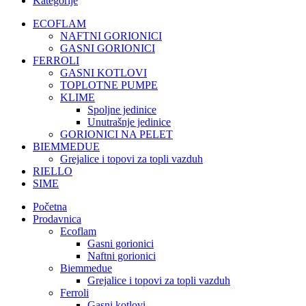
Kategorije
ECOFLAM
NAFTNI GORIONICI
GASNI GORIONICI
FERROLI
GASNI KOTLOVI
TOPLOTNE PUMPE
KLIME
Spoljne jedinice
Unutrašnje jedinice
GORIONICI NA PELET
BIEMMEDUE
Grejalice i topovi za topli vazduh
RIELLO
SIME
Početna
Prodavnica
Ecoflam
Gasni gorionici
Naftni gorionici
Biemmedue
Grejalice i topovi za topli vazduh
Ferroli
Gasni kotlovi