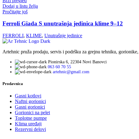
Brzi pregled
Dodaj u listu želja
Pročitajte još
Ferroli Giada S unutrašnja jedinica klime 9–12
FERROLI
,
KLIME
,
Unutrašnje jedinice
Artehnic pruža prodaju, servis i podršku za grejnu tehniku, gorionike,
Pionirska 6, 22304 Novi Banovci
063 60 70 55
artehnic@gmail.com
Prodavnica
Gasni kotlovi
Naftni gorionici
Gasni gorionici
Gorionici na pelet
Toplotne pumpe
Klima uređaji
Rezervni delovi