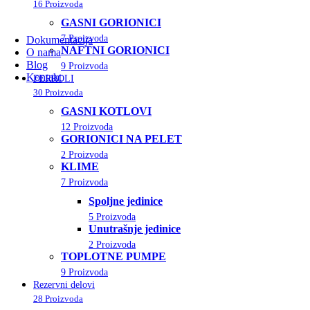
16 Proizvoda
GASNI GORIONICI
7 Proizvoda
Dokumentacija
NAFTNI GORIONICI
O nama
Blog
9 Proizvoda
Kontakt
FERROLI
30 Proizvoda
GASNI KOTLOVI
12 Proizvoda
GORIONICI NA PELET
2 Proizvoda
KLIME
7 Proizvoda
Spoljne jedinice
5 Proizvoda
Unutrašnje jedinice
2 Proizvoda
TOPLOTNE PUMPE
9 Proizvoda
Rezervni delovi
28 Proizvoda