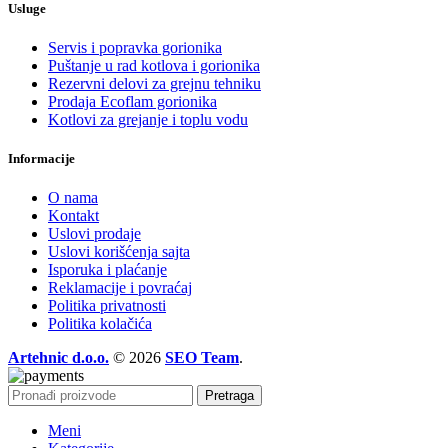
Usluge
Servis i popravka gorionika
Puštanje u rad kotlova i gorionika
Rezervni delovi za grejnu tehniku
Prodaja Ecoflam gorionika
Kotlovi za grejanje i toplu vodu
Informacije
O nama
Kontakt
Uslovi prodaje
Uslovi korišćenja sajta
Isporuka i plaćanje
Reklamacije i povraćaj
Politika privatnosti
Politika kolačića
Artehnic d.o.o.
© 2026
SEO Team
.
Pretraga
Meni