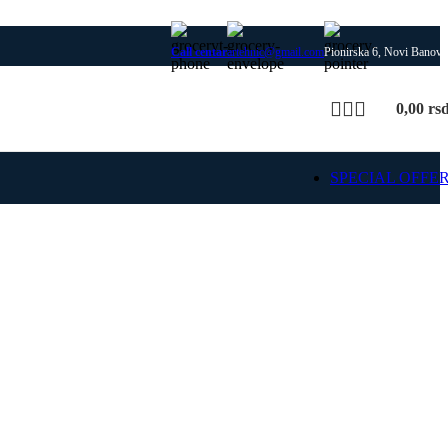
Call centar
artehnic@gmail.com
Pionirska 6, Novi Banovc
0,00
rs
SPECIAL OFFE
SIME
 delovi za SIME kotlove i
rejanja, uz proveru modela
 i kompatibilnosti dela.
ajte SIME rezervne
delove
Pošaljite upit za deo