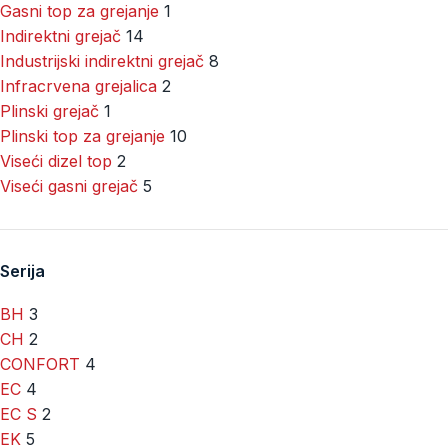
Gasni top za grejanje
1
Indirektni grejač
14
Industrijski indirektni grejač
8
Infracrvena grejalica
2
Plinski grejač
1
Plinski top za grejanje
10
Viseći dizel top
2
Viseći gasni grejač
5
Serija
BH
3
CH
2
CONFORT
4
EC
4
EC S
2
EK
5