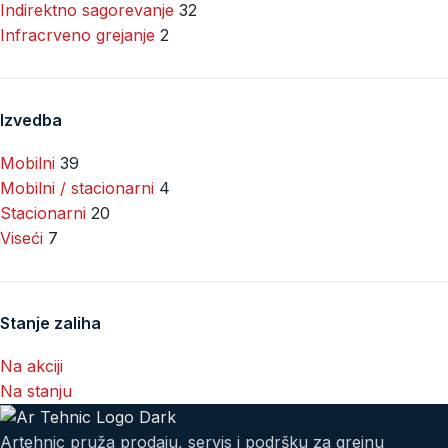
Indirektno sagorevanje
32
Infracrveno grejanje
2
Izvedba
Mobilni
39
Mobilni / stacionarni
4
Stacionarni
20
Viseći
7
Stanje zaliha
Na akciji
Na stanju
Artehnic pruža prodaju, servis i podršku za grejnu