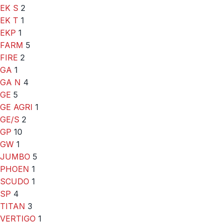
EK S
2
EK T
1
EKP
1
FARM
5
FIRE
2
GA
1
GA N
4
GE
5
GE AGRI
1
GE/S
2
GP
10
GW
1
JUMBO
5
PHOEN
1
SCUDO
1
SP
4
TITAN
3
VERTIGO
1