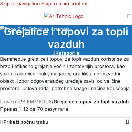
Skip to navigation
Skip to main content
Grejalice i topovi za topli
vazduh
Kategorije
Biemmedue grejalice i topovi za topli vazduh koriste se za
brzo i efikasno grejanje većih i zahtevnijih prostora, kao
što su radionice, hale, magacini, gradilišta i proizvodni
objekti. Izbor odgovarajućeg uređaja zavisi od veličine
prostora, uslova rada, potrebne snage i načina korišćenja.
Почетна
/
BIEMMEDUE
/
Grejalice i topovi za topli vazduh
Приказ 1–12 од 70 резултата
Prikaži bočnu traku