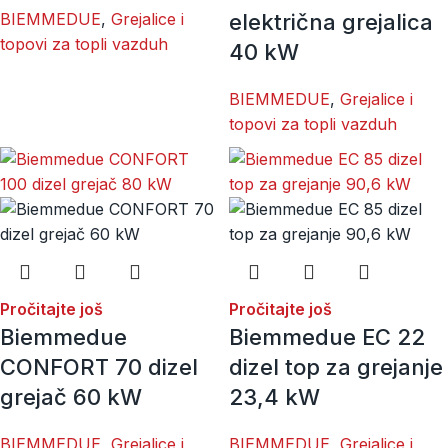
BIEMMEDUE
,
Grejalice i
električna grejalica
topovi za topli vazduh
40 kW
BIEMMEDUE
,
Grejalice i
topovi za topli vazduh
Pročitajte još
Pročitajte još
Biemmedue
Biemmedue EC 22
CONFORT 70 dizel
dizel top za grejanje
grejač 60 kW
23,4 kW
BIEMMEDUE
,
Grejalice i
BIEMMEDUE
,
Grejalice i