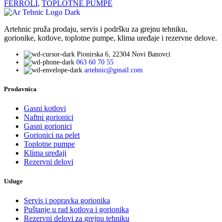
FERROLI
,
TOPLOTNE PUMPE
Artehnic pruža prodaju, servis i podršku za grejnu tehniku,
gorionike, kotlove, toplotne pumpe, klima uređaje i rezervne delove.
Pionirska 6, 22304 Novi Banovci
063 60 70 55
artehnic@gmail.com
Prodavnica
Gasni kotlovi
Naftni gorionici
Gasni gorionici
Gorionici na pelet
Toplotne pumpe
Klima uređaji
Rezervni delovi
Usluge
Servis i popravka gorionika
Puštanje u rad kotlova i gorionika
Rezervni delovi za grejnu tehniku