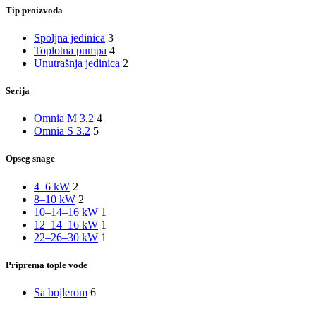
Tip proizvoda
Spoljna jedinica
3
Toplotna pumpa
4
Unutrašnja jedinica
2
Serija
Omnia M 3.2
4
Omnia S 3.2
5
Opseg snage
4–6 kW
2
8–10 kW
2
10–14–16 kW
1
12–14–16 kW
1
22–26–30 kW
1
Priprema tople vode
Sa bojlerom
6