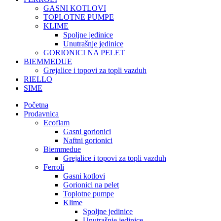
GASNI KOTLOVI
TOPLOTNE PUMPE
KLIME
Spoljne jedinice
Unutrašnje jedinice
GORIONICI NA PELET
BIEMMEDUE
Grejalice i topovi za topli vazduh
RIELLO
SIME
Početna
Prodavnica
Ecoflam
Gasni gorionici
Naftni gorionici
Biemmedue
Grejalice i topovi za topli vazduh
Ferroli
Gasni kotlovi
Gorionici na pelet
Toplotne pumpe
Klime
Spoljne jedinice
Unutrašnje jedinice