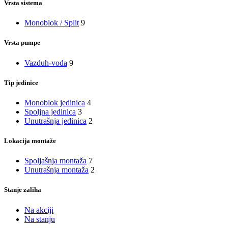
Vrsta sistema
Monoblok / Split
9
Vrsta pumpe
Vazduh-voda
9
Tip jedinice
Monoblok jedinica
4
Spoljna jedinica
3
Unutrašnja jedinica
2
Lokacija montaže
Spoljašnja montaža
7
Unutrašnja montaža
2
Stanje zaliha
Na akciji
Na stanju