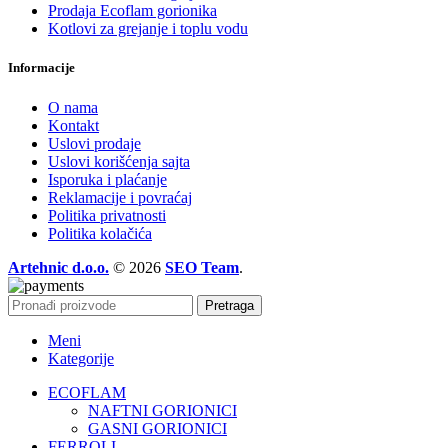
Prodaja Ecoflam gorionika
Kotlovi za grejanje i toplu vodu
Informacije
O nama
Kontakt
Uslovi prodaje
Uslovi korišćenja sajta
Isporuka i plaćanje
Reklamacije i povraćaj
Politika privatnosti
Politika kolačića
Artehnic d.o.o.
© 2026
SEO Team
.
Pretraga
Meni
Kategorije
ECOFLAM
NAFTNI GORIONICI
GASNI GORIONICI
FERROLI