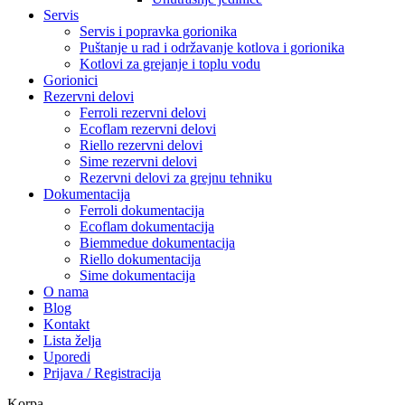
Servis
Servis i popravka gorionika
Puštanje u rad i održavanje kotlova i gorionika
Kotlovi za grejanje i toplu vodu
Gorionici
Rezervni delovi
Ferroli rezervni delovi
Ecoflam rezervni delovi
Riello rezervni delovi
Sime rezervni delovi
Rezervni delovi za grejnu tehniku
Dokumentacija
Ferroli dokumentacija
Ecoflam dokumentacija
Biemmedue dokumentacija
Riello dokumentacija
Sime dokumentacija
O nama
Blog
Kontakt
Lista želja
Uporedi
Prijava / Registracija
Korpa