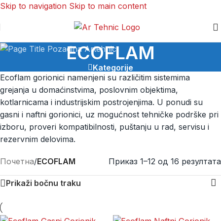
Skip to navigation
Skip to main content
ECOFLAM
Kategorije
Ecoflam gorionici namenjeni su različitim sistemima
grejanja u domaćinstvima, poslovnim objektima,
kotlarnicama i industrijskim postrojenjima. U ponudi su
gasni i naftni gorionici, uz mogućnost tehničke podrške pri
izboru, proveri kompatibilnosti, puštanju u rad, servisu i
rezervnim delovima.
Почетна
/
ECOFLAM
Приказ 1–12 од 16 резултата
Prikaži bočnu traku