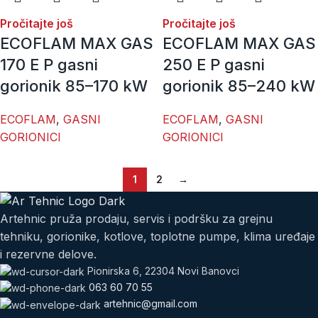
Pročitajte još
Pročitajte još
ECOFLAM MAX GAS
ECOFLAM MAX GAS
170 E P gasni
250 E P gasni
gorionik 85–170 kW
gorionik 85–240 kW
ECOFLAM
,
GASNI
ECOFLAM
,
GASNI
GORIONICI
GORIONICI
1
2
→
Artehnic pruža prodaju, servis i podršku za grejnu
tehniku, gorionike, kotlove, toplotne pumpe, klima uređaje
i rezervne delove.
Pionirska 6, 22304 Novi Banovci
063 60 70 55
artehnic@gmail.com