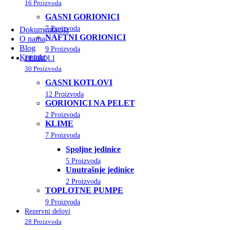
16 Proizvoda
GASNI GORIONICI
7 Proizvoda
Dokumentacija
NAFTNI GORIONICI
O nama
Blog
9 Proizvoda
Kontakt
FERROLI
30 Proizvoda
GASNI KOTLOVI
12 Proizvoda
GORIONICI NA PELET
2 Proizvoda
KLIME
7 Proizvoda
Spoljne jedinice
5 Proizvoda
Unutrašnje jedinice
2 Proizvoda
TOPLOTNE PUMPE
9 Proizvoda
Rezervni delovi
28 Proizvoda