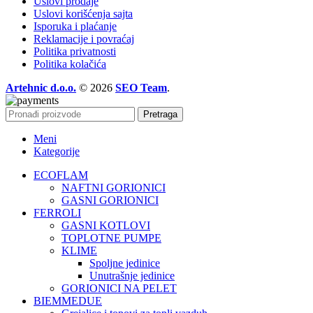
Uslovi prodaje
Uslovi korišćenja sajta
Isporuka i plaćanje
Reklamacije i povraćaj
Politika privatnosti
Politika kolačića
Artehnic d.o.o.
© 2026
SEO Team
.
Pretraga
Meni
Kategorije
ECOFLAM
NAFTNI GORIONICI
GASNI GORIONICI
FERROLI
GASNI KOTLOVI
TOPLOTNE PUMPE
KLIME
Spoljne jedinice
Unutrašnje jedinice
GORIONICI NA PELET
BIEMMEDUE