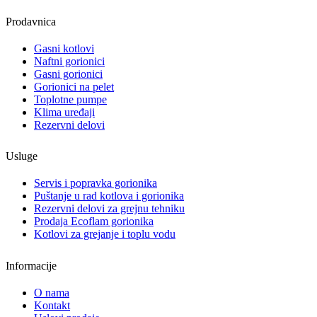
Prodavnica
Gasni kotlovi
Naftni gorionici
Gasni gorionici
Gorionici na pelet
Toplotne pumpe
Klima uređaji
Rezervni delovi
Usluge
Servis i popravka gorionika
Puštanje u rad kotlova i gorionika
Rezervni delovi za grejnu tehniku
Prodaja Ecoflam gorionika
Kotlovi za grejanje i toplu vodu
Informacije
O nama
Kontakt