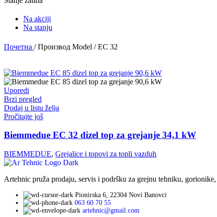
Stanje zaliha
Na akciji
Na stanju
Почетна
/
Производ Model
/
EC 32
Uporedi
Brzi pregled
Dodaj u listu želja
Pročitajte još
Biemmedue EC 32 dizel top za grejanje 34,1 kW
BIEMMEDUE
,
Grejalice i topovi za topli vazduh
Artehnic pruža prodaju, servis i podršku za grejnu tehniku, gorionike,
Pionirska 6, 22304 Novi Banovci
063 60 70 55
artehnic@gmail.com