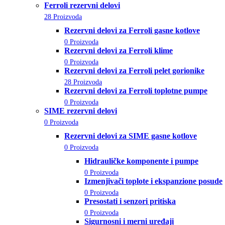
Ferroli rezervni delovi
28 Proizvoda
Rezervni delovi za Ferroli gasne kotlove
0 Proizvoda
Rezervni delovi za Ferroli klime
0 Proizvoda
Rezervni delovi za Ferroli pelet gorionike
28 Proizvoda
Rezervni delovi za Ferroli toplotne pumpe
0 Proizvoda
SIME rezervni delovi
0 Proizvoda
Rezervni delovi za SIME gasne kotlove
0 Proizvoda
Hidrauličke komponente i pumpe
0 Proizvoda
Izmenjivači toplote i ekspanzione posude
0 Proizvoda
Presostati i senzori pritiska
0 Proizvoda
Sigurnosni i merni uređaji