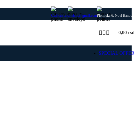
Call centar
artehnic@gmail.com
Pionirska 6, Novi Banovc
0,00
rs
SPECIAL OFFE
SIME
 delovi za SIME kotlove i
rejanja, uz proveru modela
 i kompatibilnosti dela.
ajte SIME rezervne
delove
Pošaljite upit za deo