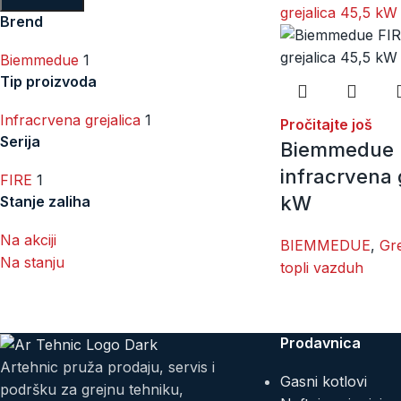
Brend
Biemmedue
1
Tip proizvoda
Infracrvena grejalica
1
Pročitajte još
Serija
Biemmedue 
infracrvena 
FIRE
1
kW
Stanje zaliha
Na akciji
BIEMMEDUE
,
Gre
Na stanju
topli vazduh
Prodavnica
Artehnic pruža prodaju, servis i
Gasni kotlovi
podršku za grejnu tehniku,