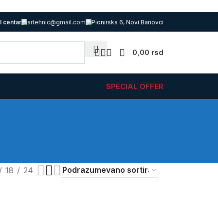
l centar
artehnic@gmail.com
Pionirska 6, Novi Banovci
0,00
rsd
SPECIAL OFFER
18
24