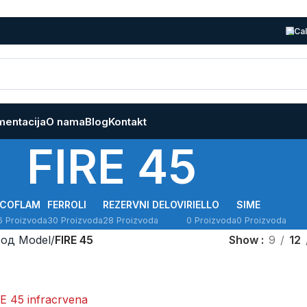
Cal
entacija
O nama
Blog
Kontakt
FIRE 45
ECOFLAM
FERROLI
REZERVNI DELOVI
RIELLO
SIME
6 Proizvoda
30 Proizvoda
28 Proizvoda
0 Proizvoda
0 Proizvoda
од Model
/
FIRE 45
Show
9
12