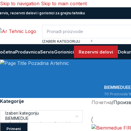
Skip to navigation
Skip to main content
ervis, rezervni delovi i gorionici za grejnu tehniku
IZABERI KATEGORIJU
očetna
Prodavnica
Servis
Gorionici
Rezervni delovi
Dokum
BIEMMEDUE
70 Proizvoda
1
Kategorije
Почетна
/
Произв
Primeni