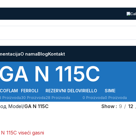
Cal
entacija
O nama
Blog
Kontakt
GA N 115C
ECOFLAM
FERROLI
REZERVNI DELOVI
RIELLO
SIME
6 Proizvoda
30 Proizvoda
28 Proizvoda
0 Proizvoda
0 Proizvoda
од Model
/
GA N 115C
Show
9
12