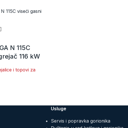
GA N 115C
 grejač 116 kW
jalice i topovi za
Usluge
Servis i popravka gorionika
Puštanje u rad kotlova i gorionika