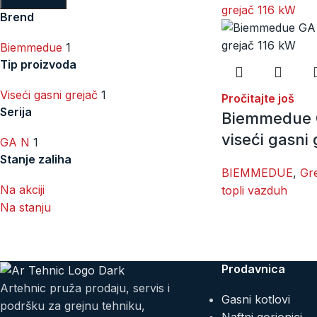
Brend
Biemmedue
1
Tip proizvoda
Viseći gasni grejač
1
Pročitajte još
Serija
Biemmedue 
viseći gasni
GA N
1
Stanje zaliha
BIEMMEDUE
,
Gre
Na akciji
topli vazduh
Na stanju
Prodavnica
Artehnic pruža prodaju, servis i
Gasni kotlovi
podršku za grejnu tehniku,
Naftni gorionici