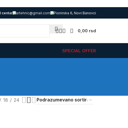
l centar
artehnic@gmail.com
Pionirska 6, Novi Banovci
0,00
rsd
SPECIAL OFFER
18
24