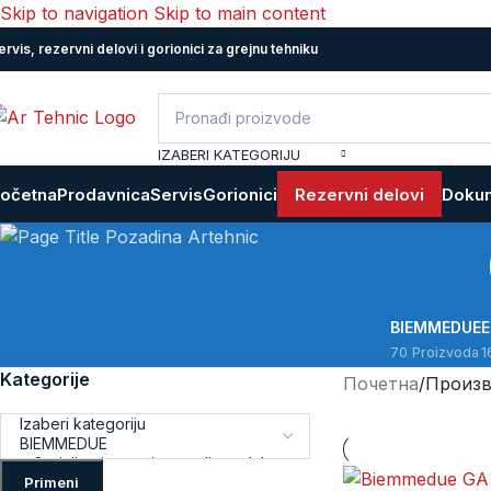
Skip to navigation
Skip to main content
ervis, rezervni delovi i gorionici za grejnu tehniku
IZABERI KATEGORIJU
očetna
Prodavnica
Servis
Gorionici
Rezervni delovi
Dokum
BIEMMEDUE
70 Proizvoda
1
Kategorije
Почетна
/
Произв
Primeni