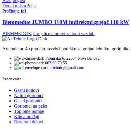
Brzi pregled
Dodaj u listu želja
Pročitajte još
Biemmedue JUMBO 110M indirektni grejač 110 kW
BIEMMEDUE
,
Grejalice i topovi za topli vazduh
Artehnic pruža prodaju, servis i podršku za grejnu tehniku, gorionike,
Pionirska 6, 22304 Novi Banovci
063 60 70 55
artehnic@gmail.com
Prodavnica
Gasni kotlovi
Naftni gorionici
Gasni gorionici
Gorionici na pelet
Toplotne pumpe
Klima uređaji
Rezervni delovi