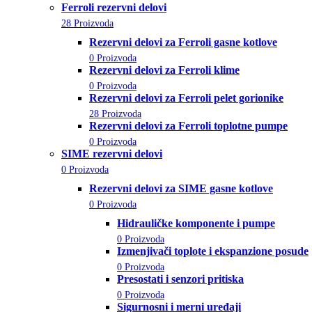
Ferroli rezervni delovi
28 Proizvoda
Rezervni delovi za Ferroli gasne kotlove
0 Proizvoda
Rezervni delovi za Ferroli klime
0 Proizvoda
Rezervni delovi za Ferroli pelet gorionike
28 Proizvoda
Rezervni delovi za Ferroli toplotne pumpe
0 Proizvoda
SIME rezervni delovi
0 Proizvoda
Rezervni delovi za SIME gasne kotlove
0 Proizvoda
Hidrauličke komponente i pumpe
0 Proizvoda
Izmenjivači toplote i ekspanzione posude
0 Proizvoda
Presostati i senzori pritiska
0 Proizvoda
Sigurnosni i merni uređaji