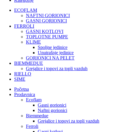
Kategorije
ECOFLAM
NAFTNI GORIONICI
GASNI GORIONICI
FERROLI
GASNI KOTLOVI
TOPLOTNE PUMPE
KLIME
Spoljne jedinice
Unutrašnje jedinice
GORIONICI NA PELET
BIEMMEDUE
Grejalice i topovi za topli vazduh
RIELLO
SIME
Početna
Prodavnica
Ecoflam
Gasni gorionici
Naftni gorionici
Biemmedue
Grejalice i topovi za topli vazduh
Ferroli
Gasni kotlovi