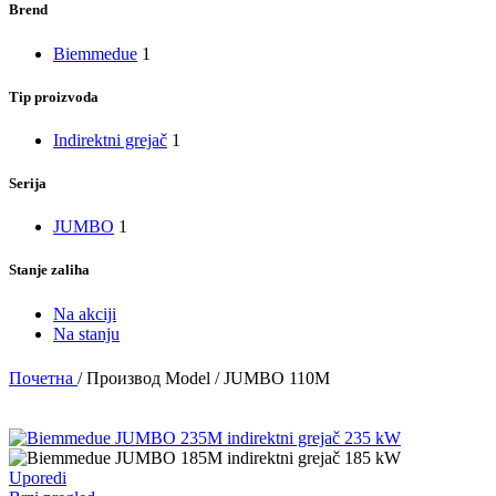
Brend
Biemmedue
1
Tip proizvoda
Indirektni grejač
1
Serija
JUMBO
1
Stanje zaliha
Na akciji
Na stanju
Почетна
/
Производ Model
/
JUMBO 110M
Uporedi