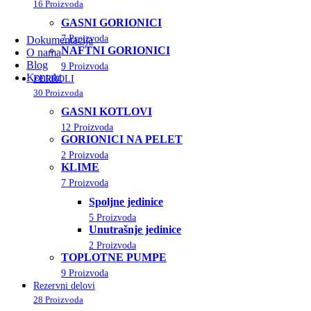
16 Proizvoda
GASNI GORIONICI
7 Proizvoda
Dokumentacija
NAFTNI GORIONICI
O nama
Blog
9 Proizvoda
Kontakt
FERROLI
30 Proizvoda
GASNI KOTLOVI
12 Proizvoda
GORIONICI NA PELET
2 Proizvoda
KLIME
7 Proizvoda
Spoljne jedinice
5 Proizvoda
Unutrašnje jedinice
2 Proizvoda
TOPLOTNE PUMPE
9 Proizvoda
Rezervni delovi
28 Proizvoda