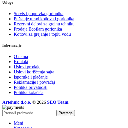
Usluge
Servis i popravka gorionika
Puštanje u rad kotlova i gorionika
Rezervni delovi za grejnu tehniku
Prodaja Ecoflam gorionika
Kotlovi za grejanje i toplu vodu
Informacije
O nama
Kontakt
Uslovi prodaje
Uslovi korišćenja sajta
Isporuka i plaćanje
Reklamacije i povraćaj
Politika privatnosti
Politika kolačića
Artehnic d.o.o.
© 2026
SEO Team
.
Pretraga
Meni