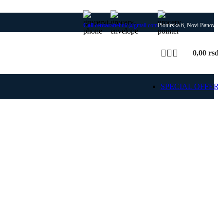
Call centar
artehnic@gmail.com
Pionirska 6, Novi Banovc
0,00
rs
SPECIAL OFFE
SIME
 delovi za SIME kotlove i
rejanja, uz proveru modela
 i kompatibilnosti dela.
ajte SIME rezervne
delove
Pošaljite upit za deo