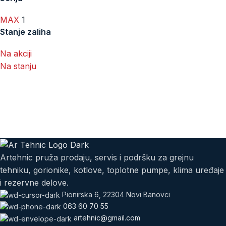
MAX
1
Stanje zaliha
Na akciji
Na stanju
Artehnic pruža prodaju, servis i podršku za grejnu
tehniku, gorionike, kotlove, toplotne pumpe, klima uređaje
i rezervne delove.
Pionirska 6, 22304 Novi Banovci
063 60 70 55
artehnic@gmail.com