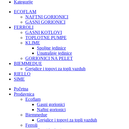
Kategorije
ECOFLAM
NAFTNI GORIONICI
GASNI GORIONICI
FERROLI
GASNI KOTLOVI
TOPLOTNE PUMPE
KLIME
Spoljne jedinice
Unutrašnje jedinice
GORIONICI NA PELET
BIEMMEDUE
Grejalice i topovi za topli vazduh
RIELLO
SIME
Početna
Prodavnica
Ecoflam
Gasni gorionici
Naftni gorionici
Biemmedue
Grejalice i topovi za topli vazduh
Ferroli