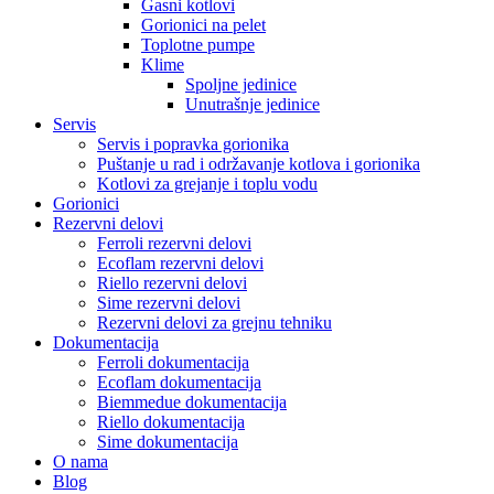
Gasni kotlovi
Gorionici na pelet
Toplotne pumpe
Klime
Spoljne jedinice
Unutrašnje jedinice
Servis
Servis i popravka gorionika
Puštanje u rad i održavanje kotlova i gorionika
Kotlovi za grejanje i toplu vodu
Gorionici
Rezervni delovi
Ferroli rezervni delovi
Ecoflam rezervni delovi
Riello rezervni delovi
Sime rezervni delovi
Rezervni delovi za grejnu tehniku
Dokumentacija
Ferroli dokumentacija
Ecoflam dokumentacija
Biemmedue dokumentacija
Riello dokumentacija
Sime dokumentacija
O nama
Blog