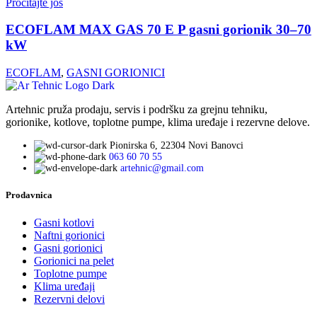
Pročitajte još
ECOFLAM MAX GAS 70 E P gasni gorionik 30–70
kW
ECOFLAM
,
GASNI GORIONICI
Artehnic pruža prodaju, servis i podršku za grejnu tehniku,
gorionike, kotlove, toplotne pumpe, klima uređaje i rezervne delove.
Pionirska 6, 22304 Novi Banovci
063 60 70 55
artehnic@gmail.com
Prodavnica
Gasni kotlovi
Naftni gorionici
Gasni gorionici
Gorionici na pelet
Toplotne pumpe
Klima uređaji
Rezervni delovi