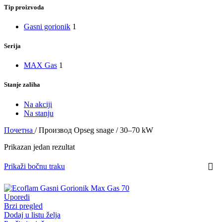
Tip proizvoda
Gasni gorionik
1
Serija
MAX Gas
1
Stanje zaliha
Na akciji
Na stanju
Почетна
/
Производ Opseg snage
/
30–70 kW
Prikazan jedan rezultat
Prikaži bočnu traku
Uporedi
Brzi pregled
Dodaj u listu želja