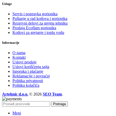
Usluge
Servis i popravka gorionika
Puštanje u rad kotlova i gorionika
Rezervni delovi za grejnu tehniku
Prodaja Ecoflam gorionika
Kotlovi za grejanje i toplu vodu
Informacije
O nama
Kontakt
Uslovi prodaje
Uslovi korišćenja sajta
Isporuka i plaćanje
Reklamacije i povraćaj
Politika privatnosti
Politika kolačića
Artehnic d.o.o.
© 2026
SEO Team
.
Pretraga
Meni