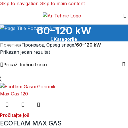
Skip to navigation
Skip to main content
60–120 kW
Kategorije
Почетна
/
Производ Opseg snage
/
60–120 kW
Prikazan jedan rezultat
Prikaži bočnu traku
Pročitajte još
ECOFLAM MAX GAS