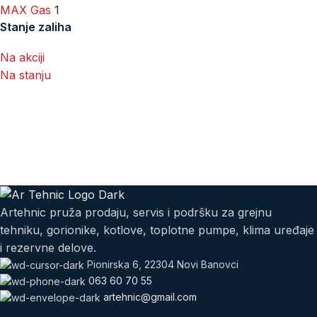
MAX Gas
1
Stanje zaliha
Na akciji
Na stanju
Artehnic pruža prodaju, servis i podršku za grejnu
tehniku, gorionike, kotlove, toplotne pumpe, klima uređaje
i rezervne delove.
Pionirska 6, 22304 Novi Banovci
063 60 70 55
artehnic@gmail.com