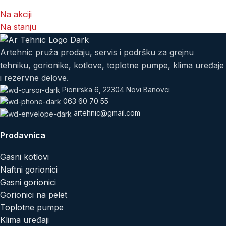
Na akciji
Na stanju
Artehnic pruža prodaju, servis i podršku za grejnu
tehniku, gorionike, kotlove, toplotne pumpe, klima uređaje
i rezervne delove.
Pionirska 6, 22304 Novi Banovci
063 60 70 55
artehnic@gmail.com
Prodavnica
Gasni kotlovi
Naftni gorionici
Gasni gorionici
Gorionici na pelet
Toplotne pumpe
Klima uređaji