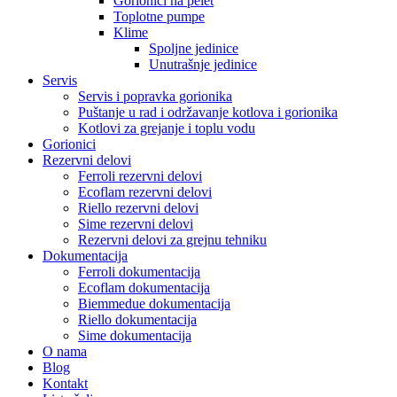
Gorionici na pelet
Toplotne pumpe
Klime
Spoljne jedinice
Unutrašnje jedinice
Servis
Servis i popravka gorionika
Puštanje u rad i održavanje kotlova i gorionika
Kotlovi za grejanje i toplu vodu
Gorionici
Rezervni delovi
Ferroli rezervni delovi
Ecoflam rezervni delovi
Riello rezervni delovi
Sime rezervni delovi
Rezervni delovi za grejnu tehniku
Dokumentacija
Ferroli dokumentacija
Ecoflam dokumentacija
Biemmedue dokumentacija
Riello dokumentacija
Sime dokumentacija
O nama
Blog
Kontakt