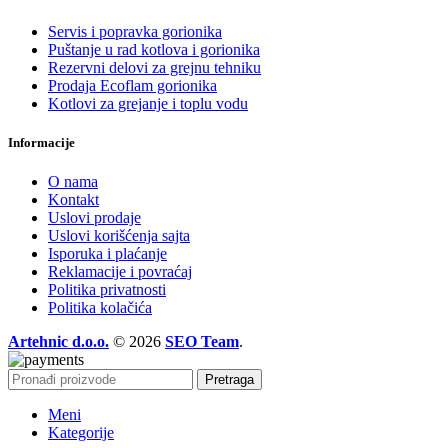
Servis i popravka gorionika
Puštanje u rad kotlova i gorionika
Rezervni delovi za grejnu tehniku
Prodaja Ecoflam gorionika
Kotlovi za grejanje i toplu vodu
Informacije
O nama
Kontakt
Uslovi prodaje
Uslovi korišćenja sajta
Isporuka i plaćanje
Reklamacije i povraćaj
Politika privatnosti
Politika kolačića
Artehnic d.o.o.
© 2026
SEO Team
.
Pretraga
Meni
Kategorije