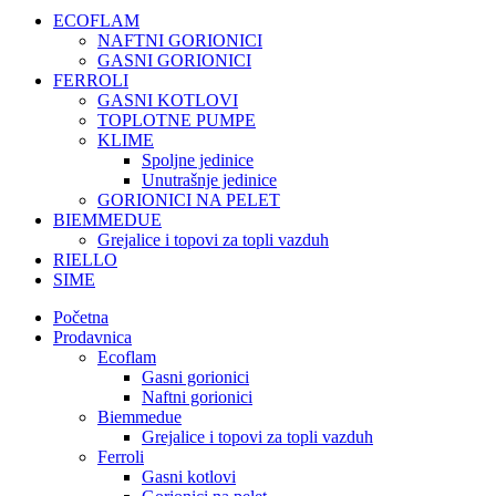
ECOFLAM
NAFTNI GORIONICI
GASNI GORIONICI
FERROLI
GASNI KOTLOVI
TOPLOTNE PUMPE
KLIME
Spoljne jedinice
Unutrašnje jedinice
GORIONICI NA PELET
BIEMMEDUE
Grejalice i topovi za topli vazduh
RIELLO
SIME
Početna
Prodavnica
Ecoflam
Gasni gorionici
Naftni gorionici
Biemmedue
Grejalice i topovi za topli vazduh
Ferroli
Gasni kotlovi