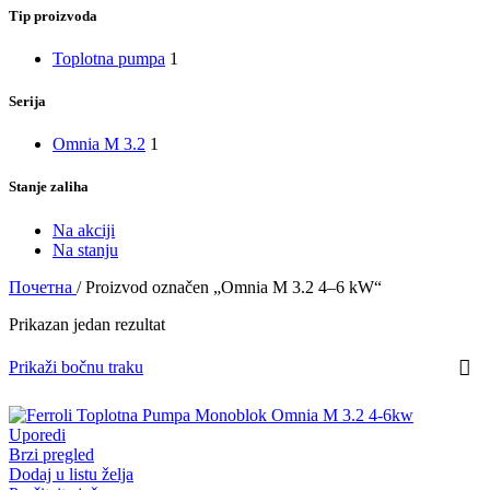
Tip proizvoda
Toplotna pumpa
1
Serija
Omnia M 3.2
1
Stanje zaliha
Na akciji
Na stanju
Почетна
/
Proizvod označen „Omnia M 3.2 4–6 kW“
Prikazan jedan rezultat
Prikaži bočnu traku
Uporedi
Brzi pregled
Dodaj u listu želja