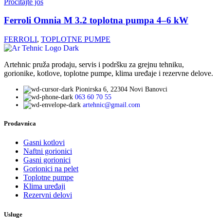
Pročitajte još
Ferroli Omnia M 3.2 toplotna pumpa 4–6 kW
FERROLI
,
TOPLOTNE PUMPE
Artehnic pruža prodaju, servis i podršku za grejnu tehniku,
gorionike, kotlove, toplotne pumpe, klima uređaje i rezervne delove.
Pionirska 6, 22304 Novi Banovci
063 60 70 55
artehnic@gmail.com
Prodavnica
Gasni kotlovi
Naftni gorionici
Gasni gorionici
Gorionici na pelet
Toplotne pumpe
Klima uređaji
Rezervni delovi
Usluge