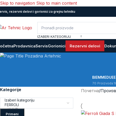
Skip to navigation
Skip to main content
ervis, rezervni delovi i gorionici za grejnu tehniku
IZABERI KATEGORIJU
očetna
Prodavnica
Servis
Gorionici
Rezervni delovi
Dokum
BIEMMEDUE
70 Proizvoda
1
Kategorije
Почетна
/
Произв
Primeni