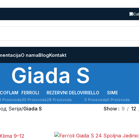
Cal
entacija
O nama
Blog
Kontakt
Giada S
ECOFLAM
FERROLI
REZERVNI DELOVI
RIELLO
SIME
6 Proizvoda
30 Proizvoda
28 Proizvoda
0 Proizvoda
0 Proizvoda
од Serija
/
Giada S
Show
9
12