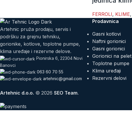
jedinica klim
FERROLI
,
KLIME
,
Prodavnica
Artehnic pruža prodaju, servis i
Gasni kotlovi
podršku za grejnu tehniku,
Naftni gorionici
gorionike, kotlove, toplotne pumpe,
Gasni gorionici
klima uređaje i rezervne delove.
Gorionici na pelet
Pionirska 6, 22304 Novi
Toplotne pumpe
Banovci
Klima uređaji
063 60 70 55
Rezervni delovi
artehnic@gmail.com
Artehnic d.o.o.
© 2026
SEO Team
.