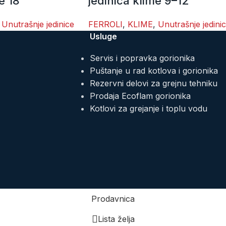
e 18
jedinica klime 9–12
Unutrašnje jedinice
FERROLI
,
KLIME
,
Unutrašnje jedini
Usluge
Servis i popravka gorionika
Puštanje u rad kotlova i gorionika
Rezervni delovi za grejnu tehniku
Prodaja Ecoflam gorionika
Kotlovi za grejanje i toplu vodu
Prodavnica
Lista želja