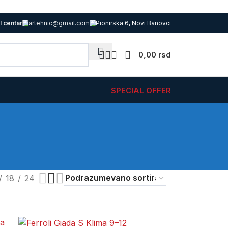
l centar
artehnic@gmail.com
Pionirska 6, Novi Banovci
0,00
rsd
SPECIAL OFFER
18
24