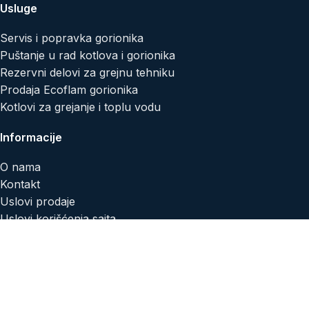
Usluge
Servis i popravka gorionika
Puštanje u rad kotlova i gorionika
Rezervni delovi za grejnu tehniku
Prodaja Ecoflam gorionika
Kotlovi za grejanje i toplu vodu
Informacije
O nama
Kontakt
Uslovi prodaje
Uslovi korišćenja sajta
Isporuka i plaćanje
Reklamacije i povraćaj
Politika privatnosti
Politika kolačića
Artehnic d.o.o.
© 2026
SEO Team
.