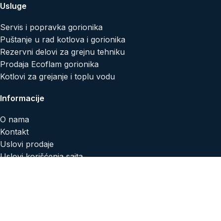
Usluge
Servis i popravka gorionika
Puštanje u rad kotlova i gorionika
Rezervni delovi za grejnu tehniku
Prodaja Ecoflam gorionika
Kotlovi za grejanje i toplu vodu
Informacije
O nama
Kontakt
Uslovi prodaje
Uslovi korišćenja sajta
Isporuka i plaćanje
Reklamacije i povraćaj
Politika privatnosti
Politika kolačića
Artehnic d.o.o.
© 2026
SEO Team
.