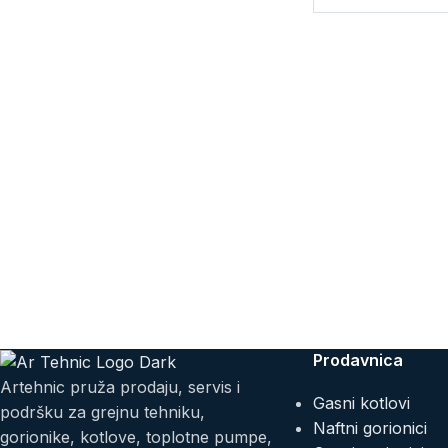
Prodavnica
Artehnic pruža prodaju, servis i
Gasni kotlovi
podršku za grejnu tehniku,
Naftni gorionici
gorionike, kotlove, toplotne pumpe,