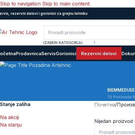
Skip to navigation
Skip to main content
ervis, rezervni delovi i gorionici za grejnu tehniku
IZABERI KATEGORIJU
očetna
Prodavnica
Servis
Gorionici
Rezervni delovi
Dokum
BIEMMEDUE
70 Proizvoda
1
Stanje zaliha
Почетна
/
Произв
Na akciji
Nijedan proizvod 
Na stanju