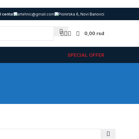
l centar
artehnic@gmail.com
Pionirska 6, Novi Banovci
0,00
rsd
SPECIAL OFFER