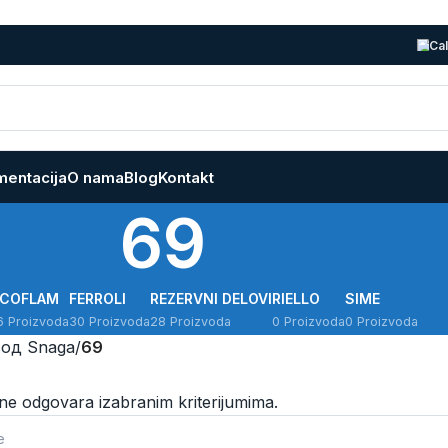
Cal
entacija
O nama
Blog
Kontakt
69
ECOFLAM
FERROLI
REZERVNI DELOVI
RIELLO
SIME
6 Proizvoda
30 Proizvoda
28 Proizvoda
0 Proizvoda
0 Proizvoda
од Snaga
/
69
ne odgovara izabranim kriterijumima.