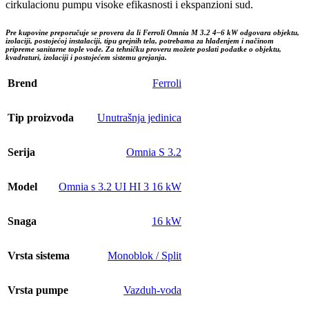
cirkulacionu pumpu visoke efikasnosti i ekspanzioni sud.
Pre kupovine preporučuje se provera da li Ferroli Omnia M 3.2 4–6 kW odgovara objektu,
izolaciji, postojećoj instalaciji, tipu grejnih tela, potrebama za hlađenjem i načinom
pripreme sanitarne tople vode. Za tehničku proveru možete poslati podatke o objektu,
kvadraturi, izolaciji i postojećem sistemu grejanja.
Brend
Ferroli
Tip proizvoda
Unutrašnja jedinica
Serija
Omnia S 3.2
Model
Omnia s 3.2 UI HI 3 16 kW
Snaga
16 kW
Vrsta sistema
Monoblok / Split
Vrsta pumpe
Vazduh-voda