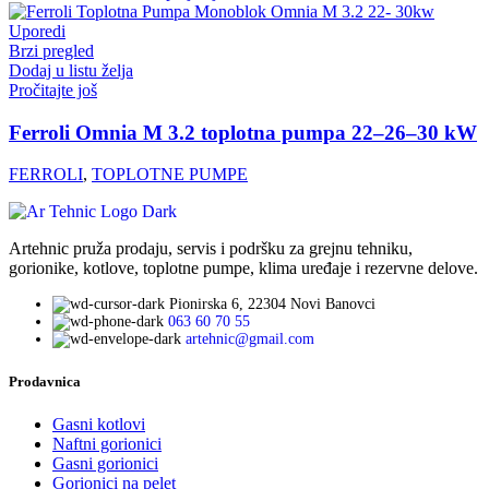
Uporedi
Brzi pregled
Dodaj u listu želja
Pročitajte još
Ferroli Omnia M 3.2 toplotna pumpa 22–26–30 kW
FERROLI
,
TOPLOTNE PUMPE
Artehnic pruža prodaju, servis i podršku za grejnu tehniku,
gorionike, kotlove, toplotne pumpe, klima uređaje i rezervne delove.
Pionirska 6, 22304 Novi Banovci
063 60 70 55
artehnic@gmail.com
Prodavnica
Gasni kotlovi
Naftni gorionici
Gasni gorionici
Gorionici na pelet