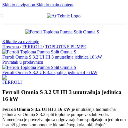
Skip to navigation
Skip to main content
Kliknite za uvećanje
Почетна
/
FERROLI
/
TOPLOTNE PUMPE
Ferroli Omnia S 3.2 UI HI 3 unutrašnja jedinica 10 kW
Povratak u prodavnicu
Ferroli Omnia S 3.2 UE 3.2 spoljna jedinica 4–6 kW
Ferroli Omnia S 3.2 UI HI 3 unutrašnja jedinica
16 kW
Ferroli Omnia S 3.2 UI HI 3 16 kW
je unutrašnja hidraulična
jedinica za Omnia S 3.2 split toplotne pumpe vazduh-voda.
Namenjena je povezivanju sa odgovarajućom spoljašnjom jedinicom
i sadrži glavne komponente hidrauličnog kola, uključujući