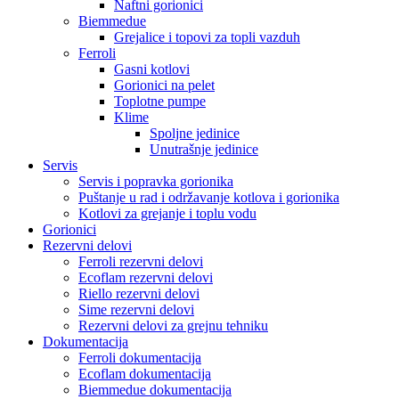
Naftni gorionici
Biemmedue
Grejalice i topovi za topli vazduh
Ferroli
Gasni kotlovi
Gorionici na pelet
Toplotne pumpe
Klime
Spoljne jedinice
Unutrašnje jedinice
Servis
Servis i popravka gorionika
Puštanje u rad i održavanje kotlova i gorionika
Kotlovi za grejanje i toplu vodu
Gorionici
Rezervni delovi
Ferroli rezervni delovi
Ecoflam rezervni delovi
Riello rezervni delovi
Sime rezervni delovi
Rezervni delovi za grejnu tehniku
Dokumentacija
Ferroli dokumentacija
Ecoflam dokumentacija
Biemmedue dokumentacija