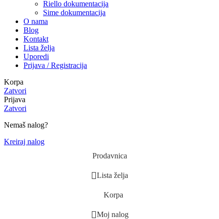
Riello dokumentacija
Sime dokumentacija
O nama
Blog
Kontakt
Lista želja
Uporedi
Prijava / Registracija
Korpa
Zatvori
Prijava
Zatvori
Nemaš nalog?
Kreiraj nalog
Prodavnica
Lista želja
Korpa
Moj nalog