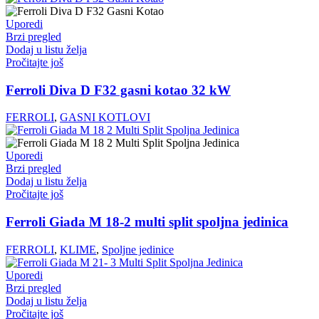
Uporedi
Brzi pregled
Dodaj u listu želja
Pročitajte još
Ferroli Diva D F32 gasni kotao 32 kW
FERROLI
,
GASNI KOTLOVI
Uporedi
Brzi pregled
Dodaj u listu želja
Pročitajte još
Ferroli Giada M 18-2 multi split spoljna jedinica
FERROLI
,
KLIME
,
Spoljne jedinice
Uporedi
Brzi pregled
Dodaj u listu želja
Pročitajte još