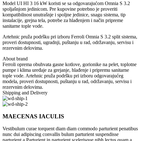
Model UI HI 3 16 kW koristi se sa odgovarajućom Omnia S 3.2
spoljašnjom jedinicom. Pre kupovine potrebno je proveriti
kompatibilnost unutrašnje i spoljne jedinice, snagu sistema, tip
instalacije, grejna tela, potrebe za hlađenjem i način pripreme
sanitarne tople vode.
Artehnic pruža podršku pri izboru Ferroli Omnia S 3.2 split sistema,
proveri dostupnosti, ugradnji, puštanju u rad, održavanju, servisu i
rezervnim delovima.
About brand
Ferroli oprema obuhvata gasne kotlove, gorionike na pelet, toplotne
pumpe i klima uređaje za grejanje, hlađenje i pripremu sanitarne
tople vode. Artehnic pruža podršku pri izboru odgovarajućeg
modela, proveri dostupnosti, puštanju u rad, održavanju, servisu i
rezervnim delovima.
Shipping and Delivery
MAECENAS IACULIS
Vestibulum curae torquent diam diam commodo parturient penatibus
nunc dui adipiscing convallis bulum parturient suspendisse
parturient a.Parturient in parturient scelerisque nibh lectus quam a