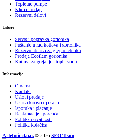
Toplotne pumpe
Klima uređaji
Rezervni delovi
Usluge
Servis i popravka gorionika
Puštanje u rad kotlova i gorionika
Rezervni delovi za grejnu tehniku
Prodaja Ecoflam gorionika
Kotlovi za grejanje i toplu vodu
Informacije
O nama
Kontakt
Uslovi prodaje
Uslovi korišćenja sajta
Isporuka i plaćanje
Reklamacije i povraćaj
Politika privatnosti
Politika kolačića
Artehnic d.o.o.
© 2026
SEO Team
.