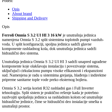
Podeli:
Opis
About brand
Shipping and Delivery
Opis
Ferroli Omnia S 3.2 UI HI 3 16 kW
je unutrašnja jedinica
namenjena Omnia S 3.2 split sistemima toplotnih pumpi vazduh-
voda. U split konfiguraciji, spoljna jedinica sadrži glavne
komponente rashladnog kola, dok unutrašnja jedinica sadrži
hidraulični deo sistema.
Unutrašnja jedinica Omnia S 3.2 UI HI 3 sadrži unapred ugrađene
komponente koje olakšavaju instalaciju i povezivanje sistema,
uključujući cirkulacionu pumpu visoke efikasnosti i ekspanzioni
sud. Namenjena je radu u sistemima grejanja, hlađenja i indirektne
pripreme sanitarne tople vode preko eksternog bojlera.
Omnia S 3.2 serija koristi R32 rashladni gas i Full Inverter
tehnologiju. Split sistem je praktično rešenje kada je potrebno
razdvojiti spoljašnju jedinicu sa rashladnim kolom od unutrašnje
hidraulične jedinice, čime se hidraulični deo instalacije smešta u
unutrašnji prostor.