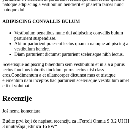
natoque adipiscing a vestibulum hendrerit et pharetra fames nunc
natoque dui.
ADIPISCING CONVALLIS BULUM
Vestibulum penatibus nunc dui adipiscing convallis bulum
parturient suspendisse.
Abitur parturient praesent lectus quam a natoque adipiscing a
vestibulum hendre.
Diam parturient dictumst parturient scelerisque nibh lectus.
Scelerisque adipiscing bibendum sem vestibulum et in a a a purus
lectus faucibus lobortis tincidunt purus lectus nisl class
eros.Condimentum a et ullamcorper dictumst mus et tristique
elementum nam inceptos hac parturient scelerisque vestibulum amet
elit ut volutpat.
Recenzije
Još nema komentara.
Budite prvi koji će napisati recenziju za „Ferroli Omnia S 3.2 UI HI
3 unutrašnja jedinica 16 kW“