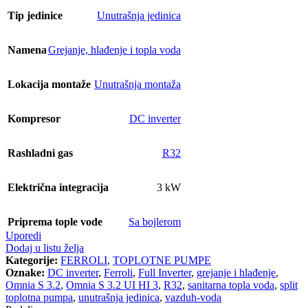
Tip jedinice
Unutrašnja jedinica
Namena
Grejanje, hlađenje i topla voda
Lokacija montaže
Unutrašnja montaža
Kompresor
DC inverter
Rashladni gas
R32
Električna integracija
3 kW
Priprema tople vode
Sa bojlerom
Uporedi
Dodaj u listu želja
Kategorije:
FERROLI
,
TOPLOTNE PUMPE
Oznake:
DC inverter
,
Ferroli
,
Full Inverter
,
grejanje i hlađenje
,
Omnia S 3.2
,
Omnia S 3.2 UI HI 3
,
R32
,
sanitarna topla voda
,
split
toplotna pumpa
,
unutrašnja jedinica
,
vazduh-voda