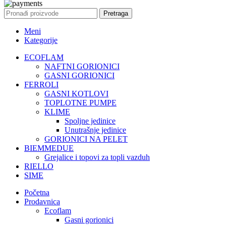
Pretraga
Meni
Kategorije
ECOFLAM
NAFTNI GORIONICI
GASNI GORIONICI
FERROLI
GASNI KOTLOVI
TOPLOTNE PUMPE
KLIME
Spoljne jedinice
Unutrašnje jedinice
GORIONICI NA PELET
BIEMMEDUE
Grejalice i topovi za topli vazduh
RIELLO
SIME
Početna
Prodavnica
Ecoflam
Gasni gorionici