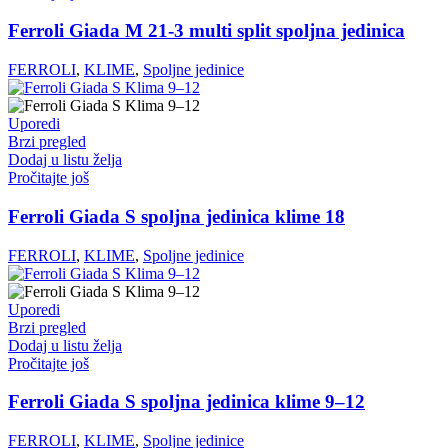
Ferroli Giada M 21-3 multi split spoljna jedinica
FERROLI
,
KLIME
,
Spoljne jedinice
Uporedi
Brzi pregled
Dodaj u listu želja
Pročitajte još
Ferroli Giada S spoljna jedinica klime 18
FERROLI
,
KLIME
,
Spoljne jedinice
Uporedi
Brzi pregled
Dodaj u listu želja
Pročitajte još
Ferroli Giada S spoljna jedinica klime 9–12
FERROLI
,
KLIME
,
Spoljne jedinice