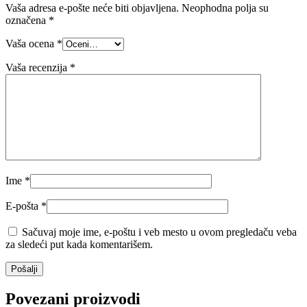
Vaša adresa e-pošte neće biti objavljena.
Neophodna polja su
označena
*
Vaša ocena
*
Vaša recenzija
*
Ime
*
E-pošta
*
Sačuvaj moje ime, e-poštu i veb mesto u ovom pregledaču veba
za sledeći put kada komentarišem.
Povezani proizvodi