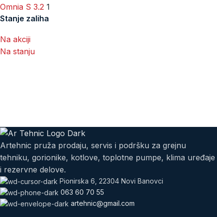
Omnia S 3.2
1
Stanje zaliha
Na akciji
Na stanju
Artehnic pruža prodaju, servis i podršku za grejnu
tehniku, gorionike, kotlove, toplotne pumpe, klima uređaje
i rezervne delove.
Pionirska 6, 22304 Novi Banovci
063 60 70 55
artehnic@gmail.com