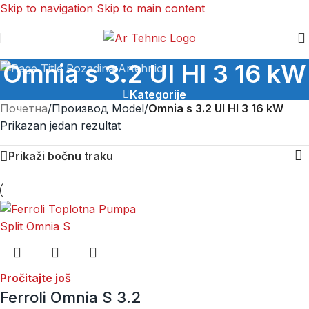
Skip to navigation
Skip to main content
Omnia s 3.2 UI HI 3 16 kW
Kategorije
Почетна
/
Производ Model
/
Omnia s 3.2 UI HI 3 16 kW
Prikazan jedan rezultat
Prikaži bočnu traku
Pročitajte još
Ferroli Omnia S 3.2