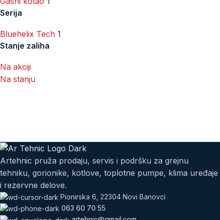
Gasni kotao
1
Serija
Bluehelix Tech
1
Stanje zaliha
Na akciji
Na stanju
Artehnic pruža prodaju, servis i podršku za grejnu
tehniku, gorionike, kotlove, toplotne pumpe, klima uređaje
i rezervne delove.
Pionirska 6, 22304 Novi Banovci
063 60 70 55
artehnic@gmail.com