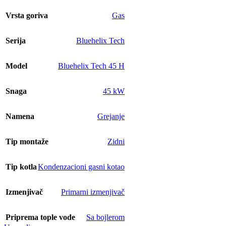
Vrsta goriva
Gas
Serija
Bluehelix Tech
Model
Bluehelix Tech 45 H
Snaga
45 kW
Namena
Grejanje
Tip montaže
Zidni
Tip kotla
Kondenzacioni gasni kotao
Izmenjivač
Primarni izmenjivač
Priprema tople vode
Sa bojlerom