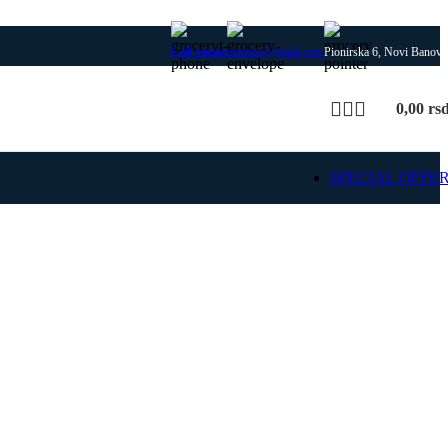
Call centar
artehnic@gmail.com
Pionirska 6, Novi Banovc
0,00
rs
SPECIAL OFFE
SIME
 delovi za SIME kotlove i
rejanja, uz proveru modela
 i kompatibilnosti dela.
ajte SIME rezervne
delove
Pošaljite upit za deo