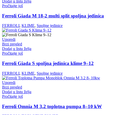
Dodaj u listu želja
Pročitajte još
Ferroli Giada M 18-2 multi split spoljna jedinica
FERROLI
,
KLIME
,
Spoljne jedinice
Uporedi
Brzi pregled
Dodaj u listu želja
Pročitajte još
Ferroli Giada S spoljna jedinica klime 9–12
FERROLI
,
KLIME
,
Spoljne jedinice
Uporedi
Brzi pregled
Dodaj u listu želja
Pročitajte još
Ferroli Omnia M 3.2 toplotna pumpa 8–10 kW