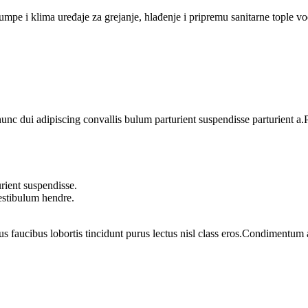
umpe i klima uređaje za grejanje, hlađenje i pripremu sanitarne tople 
 dui adipiscing convallis bulum parturient suspendisse parturient a.Pa
rient suspendisse.
vestibulum hendre.
us faucibus lobortis tincidunt purus lectus nisl class eros.Condimentum