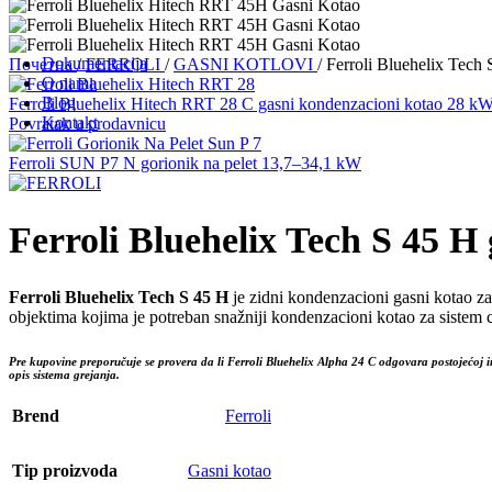
Dokumentacija
Почетна
/
FERROLI
/
GASNI KOTLOVI
/
Ferroli Bluehelix Tech
O nama
Blog
Ferroli Bluehelix Hitech RRT 28 C gasni kondenzacioni kotao 28 k
Kontakt
Povratak u prodavnicu
Ferroli SUN P7 N gorionik na pelet 13,7–34,1 kW
Ferroli Bluehelix Tech S 45 H
Ferroli Bluehelix Tech S 45 H
je zidni kondenzacioni gasni kotao za
objektima kojima je potreban snažniji kondenzacioni kotao za sistem c
Pre kupovine preporučuje se provera da li Ferroli Bluehelix Alpha 24 C odgovara postojećoj in
opis sistema grejanja.
Brend
Ferroli
Tip proizvoda
Gasni kotao