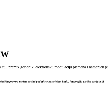
 kW
x full premix gorionik, elektronsku modulaciju plamena i namenjen je
ehničku proveru možete poslati podatke o postojećem kotlu, fotografiju pločice uređaja ili