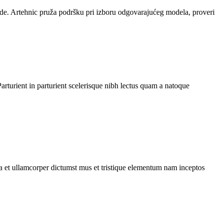
vode. Artehnic pruža podršku pri izboru odgovarajućeg modela, proveri
rturient in parturient scelerisque nibh lectus quam a natoque
 a et ullamcorper dictumst mus et tristique elementum nam inceptos