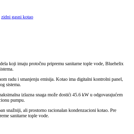
zidni gasni kotao
ela koji imaju protočnu pripremu sanitarne tople vode, Bluehelix
istema.
nom radu i smanjenju emisija. Kotao ima digitalni kontrolni panel,
nog sistema.
 maksimalna izlazna snaga može dostići 45.6 kW u odgovarajućem
acionu pumpu.
n snažniji, ali prostorno racionalan kondenzacioni kotao. Pre
preme sanitarne tople vode.