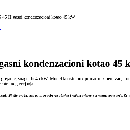
 S 45 H gasni kondenzacioni kotao 45 kW
W
 gasni kondenzacioni kotao 45
 grejanje, snage do 45 kW. Model koristi inox primarni izmenjivač, ino
entralnog grejanja.
stalaciji, dimovodu, vrsti gasa, potrebama objekta i načinu pripreme sanitarne tople vode. Za t