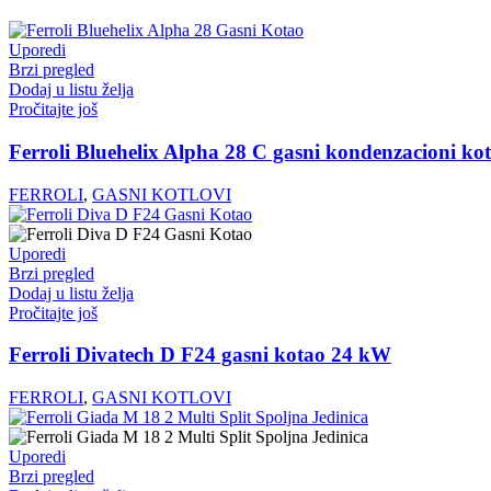
Uporedi
Brzi pregled
Dodaj u listu želja
Pročitajte još
Ferroli Bluehelix Alpha 28 C gasni kondenzacioni k
FERROLI
,
GASNI KOTLOVI
Uporedi
Brzi pregled
Dodaj u listu želja
Pročitajte još
Ferroli Divatech D F24 gasni kotao 24 kW
FERROLI
,
GASNI KOTLOVI
Uporedi
Brzi pregled