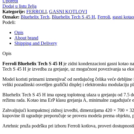
Uporedi
Dodaj u listu želja
Kategorije:
FERROLI
,
GASNI KOTLOVI
Oznake:
Bluehelix Tech
,
Bluehelix Tech S 45 H
,
Ferroli
,
gasni kotao
Podeli:
Opis
About brand
Shipping and Delivery
Opis
Ferroli Bluehelix Tech S 45 H
je zidni kondenzacioni gasni kotao n
Tech S 45 H je izvedba za grejanje, uz mogućnost povezivanja sa ekst
Model koristi primarni izmenjivač od nerđajućeg čelika veće debljine i
veliki pozadinski osvetljen grafički displej i elektronsku modulaciju
Bluehelix Tech S 45 H ima opseg toplotnog ulaza u grejanju od 7.5 
režimu rada. Kotao ima ErP klasu grejanja A, minimalne zagađujuće 
Zahvaljujući kompaktnoj zidnoj izvedbi, dimenzijama 420 × 700 × 320 
kupovine ili ugradnje preporučuje se provera modela prema objektu, pos
Artehnic pruža podršku pri izboru Ferroli kotlova, proveri dostupnosti