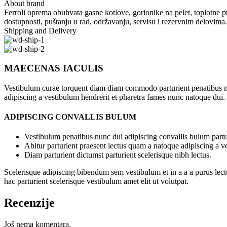
About brand
Ferroli oprema obuhvata gasne kotlove, gorionike na pelet, toplotne p
dostupnosti, puštanju u rad, održavanju, servisu i rezervnim delovima.
Shipping and Delivery
MAECENAS IACULIS
Vestibulum curae torquent diam diam commodo parturient penatibus nunc
adipiscing a vestibulum hendrerit et pharetra fames nunc natoque dui.
ADIPISCING CONVALLIS BULUM
Vestibulum penatibus nunc dui adipiscing convallis bulum partu
Abitur parturient praesent lectus quam a natoque adipiscing a 
Diam parturient dictumst parturient scelerisque nibh lectus.
Scelerisque adipiscing bibendum sem vestibulum et in a a a purus lect
hac parturient scelerisque vestibulum amet elit ut volutpat.
Recenzije
Još nema komentara.