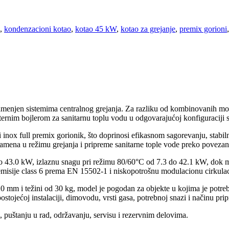
,
kondenzacioni kotao
,
kotao 45 kW
,
kotao za grejanje
,
premix gorioni
,
amenjen sistemima centralnog grejanja. Za razliku od kombinovanih mod
ernim bojlerom za sanitarnu toplu vodu u odgovarajućoj konfiguraciji s
 inox full premix gorionik, što doprinosi efikasnom sagorevanju, stabil
 plamena u režimu grejanja i pripreme sanitarne tople vode preko poveza
do 43.0 kW, izlaznu snagu pri režimu 80/60°C od 7.3 do 42.1 kW, dok
emisije class 6 prema EN 15502-1 i niskopotrošnu modulacionu cirkul
mm i težini od 30 kg, model je pogodan za objekte u kojima je potreba
tojećoj instalaciji, dimovodu, vrsti gasa, potrebnoj snazi i načinu pri
, puštanju u rad, održavanju, servisu i rezervnim delovima.