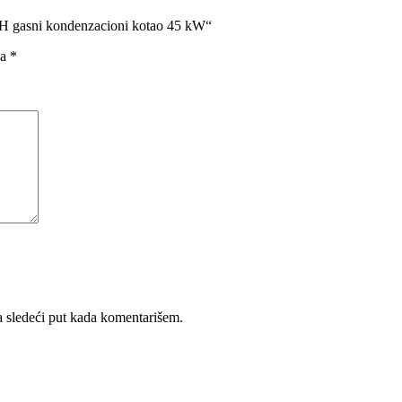
45 H gasni kondenzacioni kotao 45 kW“
na
*
 sledeći put kada komentarišem.