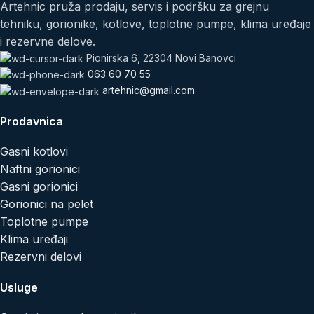
Artehnic pruža prodaju, servis i podršku za grejnu
tehniku, gorionike, kotlove, toplotne pumpe, klima uređaje
i rezervne delove.
Pionirska 6, 22304 Novi Banovci
063 60 70 55
artehnic@gmail.com
Prodavnica
Gasni kotlovi
Naftni gorionici
Gasni gorionici
Gorionici na pelet
Toplotne pumpe
Klima uređaji
Rezervni delovi
Usluge