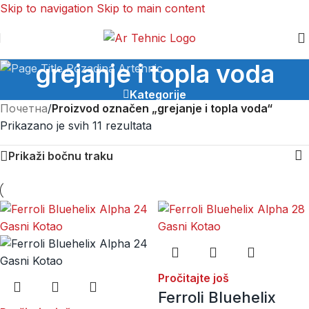
Skip to navigation
Skip to main content
grejanje i topla voda
Kategorije
Почетна
/
Proizvod označen „grejanje i topla voda“
Prikazano je svih 11 rezultata
Prikaži bočnu traku
Pročitajte još
Ferroli Bluehelix