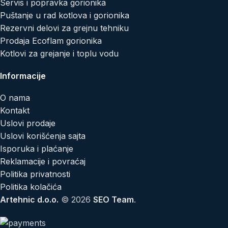
Servis i popravka gorionika
Puštanje u rad kotlova i gorionika
Rezervni delovi za grejnu tehniku
Prodaja Ecoflam gorionika
Kotlovi za grejanje i toplu vodu
Informacije
O nama
Kontakt
Uslovi prodaje
Uslovi korišćenja sajta
Isporuka i plaćanje
Reklamacije i povraćaj
Politika privatnosti
Politika kolačića
Artehnic d.o.o.
© 2026
SEO Team
.