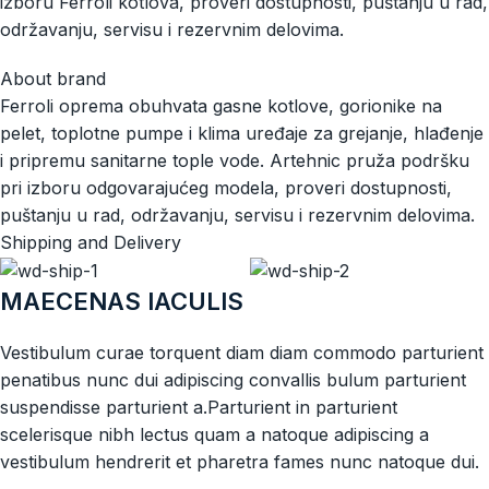
izboru Ferroli kotlova, proveri dostupnosti, puštanju u rad,
održavanju, servisu i rezervnim delovima.
About brand
Ferroli oprema obuhvata gasne kotlove, gorionike na
pelet, toplotne pumpe i klima uređaje za grejanje, hlađenje
i pripremu sanitarne tople vode. Artehnic pruža podršku
pri izboru odgovarajućeg modela, proveri dostupnosti,
puštanju u rad, održavanju, servisu i rezervnim delovima.
Shipping and Delivery
MAECENAS IACULIS
Vestibulum curae torquent diam diam commodo parturient
penatibus nunc dui adipiscing convallis bulum parturient
suspendisse parturient a.Parturient in parturient
scelerisque nibh lectus quam a natoque adipiscing a
vestibulum hendrerit et pharetra fames nunc natoque dui.