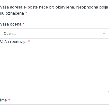
Vaša adresa e-pošte neće biti objavljena.
Neophodna polja
su označena
*
Vaša ocena
*
Vaša recenzija
*
Ime
*