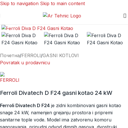
Skip to navigation
Skip to main content
Kliknite za uvećanje
Почетна
/
FERROLI
/
GASNI KOTLOVI
Povratak u prodavnicu
Ferroli Divatech D F24 gasni kotao 24 kW
Ferroli Divatech D F24
je zidni kombinovani gasni kotao
snage 24 kW, namenjen grejanju prostora i pripremi
sanitarne tople vode. Model ima zatvorenu komoru
sagorevanja, prinudni odvod dimnih gasova, dvostruki