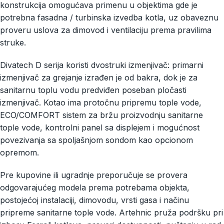
konstrukcija omogućava primenu u objektima gde je
potrebna fasadna / turbinska izvedba kotla, uz obaveznu
proveru uslova za dimovod i ventilaciju prema pravilima
struke.
Divatech D serija koristi dvostruki izmenjivač: primarni
izmenjivač za grejanje izrađen je od bakra, dok je za
sanitarnu toplu vodu predviđen poseban pločasti
izmenjivač. Kotao ima protočnu pripremu tople vode,
ECO/COMFORT sistem za bržu proizvodnju sanitarne
tople vode, kontrolni panel sa displejem i mogućnost
povezivanja sa spoljašnjom sondom kao opcionom
opremom.
Pre kupovine ili ugradnje preporučuje se provera
odgovarajućeg modela prema potrebama objekta,
postojećoj instalaciji, dimovodu, vrsti gasa i načinu
pripreme sanitarne tople vode. Artehnic pruža podršku pri