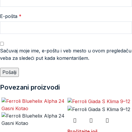
E-pošta
*
Sačuvaj moje ime, e-poštu i veb mesto u ovom pregledaču
veba za sledeći put kada komentarišem.
Povezani proizvodi
Pročitajte još