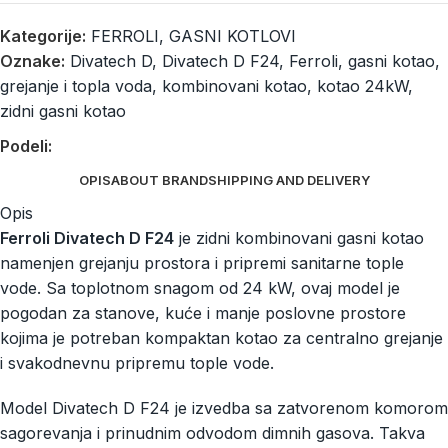
Kategorije:
FERROLI
,
GASNI KOTLOVI
Oznake:
Divatech D
,
Divatech D F24
,
Ferroli
,
gasni kotao
,
grejanje i topla voda
,
kombinovani kotao
,
kotao 24kW
,
zidni gasni kotao
Podeli:
OPIS
ABOUT BRAND
SHIPPING AND DELIVERY
Opis
Ferroli Divatech D F24
je zidni kombinovani gasni kotao
namenjen grejanju prostora i pripremi sanitarne tople
vode. Sa toplotnom snagom od 24 kW, ovaj model je
pogodan za stanove, kuće i manje poslovne prostore
kojima je potreban kompaktan kotao za centralno grejanje
i svakodnevnu pripremu tople vode.
Model Divatech D F24 je izvedba sa zatvorenom komorom
sagorevanja i prinudnim odvodom dimnih gasova. Takva