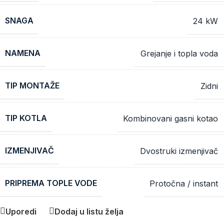
SNAGA
24 kW
NAMENA
Grejanje i topla voda
TIP MONTAŽE
Zidni
TIP KOTLA
Kombinovani gasni kotao
IZMENJIVAČ
Dvostruki izmenjivač
PRIPREMA TOPLE VODE
Protočna / instant
Uporedi
Dodaj u listu želja