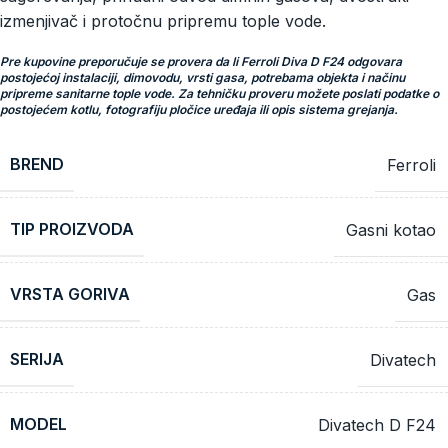
izmenjivač i protočnu pripremu tople vode.
Pre kupovine preporučuje se provera da li Ferroli Diva D F24 odgovara
postojećoj instalaciji, dimovodu, vrsti gasa, potrebama objekta i načinu
pripreme sanitarne tople vode. Za tehničku proveru možete poslati podatke o
postojećem kotlu, fotografiju pločice uređaja ili opis sistema grejanja.
BREND
Ferroli
TIP PROIZVODA
Gasni kotao
VRSTA GORIVA
Gas
SERIJA
Divatech
MODEL
Divatech D F24