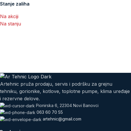
Stanje zaliha
Na akciji
Na stanju
Artehnic pruža prodaju, servis i podršku za grejnu
tehniku, gorionike, kotlove, toplotne pumpe, klima uređaje
i rezervne delove.
Pionirska 6, 22304 Novi Banovci
063 60 70 55
artehnic@gmail.com