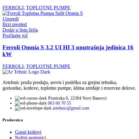
FERROLI
,
TOPLOTNE PUMPE
Uporedi
Brzi pregled
Dodaj u listu želja
Pročitajte još
Ferroli Omnia S 3.2 UI HI 3 unutrašnja jedinica 16
kW
FERROLI
,
TOPLOTNE PUMPE
Artehnic pruža prodaju, servis i podršku za grejnu tehniku,
gorionike, kotlove, toplotne pumpe, klima uređaje i rezervne delove.
Pionirska 6, 22304 Novi Banovci
063 60 70 55
artehnic@gmail.com
Prodavnica
Gasni kotlovi
Naftni gorionici