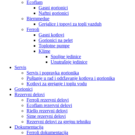
Ecoflam
Gasni gorionici
Naftni gorionici
Biemmedue
Grejalice i topovi za topli vazduh
Ferroli
Gasni kotlovi
Gorionici na pelet
Toplotne pumpe
Klime
Spoljne jedinice
Unutrašnje jedinice
Servis
Servis i popravka gorionika
Puštanje u rad i održavanje kotlova i gorionika
Kotlovi za grejanje i toplu vodu
Gorionici
Rezervni delovi
Ferroli rezervni delovi
Ecoflam rezervni delovi
Riello rezervni delovi
Sime rezervni delovi
Rezervni delovi za grejnu tehniku
Dokumentacija
Ferroli dokumentacija