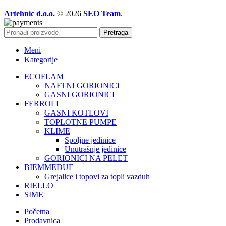
Artehnic d.o.o.
© 2026
SEO Team
.
Pretraga
Meni
Kategorije
ECOFLAM
NAFTNI GORIONICI
GASNI GORIONICI
FERROLI
GASNI KOTLOVI
TOPLOTNE PUMPE
KLIME
Spoljne jedinice
Unutrašnje jedinice
GORIONICI NA PELET
BIEMMEDUE
Grejalice i topovi za topli vazduh
RIELLO
SIME
Početna
Prodavnica