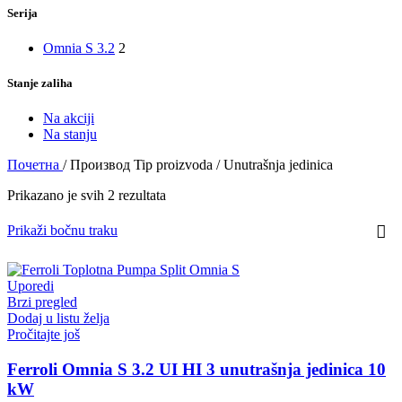
Serija
Omnia S 3.2
2
Stanje zaliha
Na akciji
Na stanju
Почетна
/
Производ Tip proizvoda
/
Unutrašnja jedinica
Prikazano je svih 2 rezultata
Prikaži bočnu traku
Uporedi
Brzi pregled
Dodaj u listu želja
Pročitajte još
Ferroli Omnia S 3.2 UI HI 3 unutrašnja jedinica 10
kW