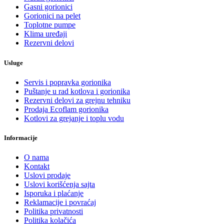
Gasni gorionici
Gorionici na pelet
Toplotne pumpe
Klima uređaji
Rezervni delovi
Usluge
Servis i popravka gorionika
Puštanje u rad kotlova i gorionika
Rezervni delovi za grejnu tehniku
Prodaja Ecoflam gorionika
Kotlovi za grejanje i toplu vodu
Informacije
O nama
Kontakt
Uslovi prodaje
Uslovi korišćenja sajta
Isporuka i plaćanje
Reklamacije i povraćaj
Politika privatnosti
Politika kolačića