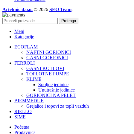
Artehnic d.o.o.
© 2026
SEO Team
.
Pretraga
Meni
Kategorije
ECOFLAM
NAFTNI GORIONICI
GASNI GORIONICI
FERROLI
GASNI KOTLOVI
TOPLOTNE PUMPE
KLIME
Spoljne jedinice
Unutrašnje jedinice
GORIONICI NA PELET
BIEMMEDUE
Grejalice i topovi za topli vazduh
RIELLO
SIME
Početna
Prodavnica