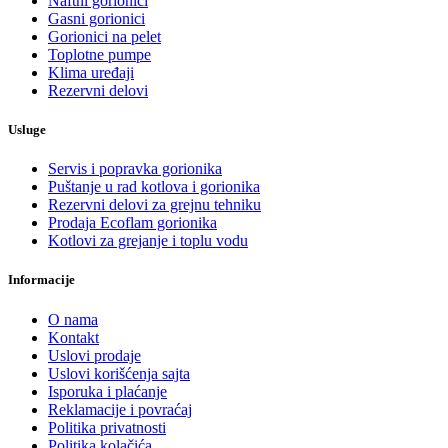
Naftni gorionici
Gasni gorionici
Gorionici na pelet
Toplotne pumpe
Klima uređaji
Rezervni delovi
Usluge
Servis i popravka gorionika
Puštanje u rad kotlova i gorionika
Rezervni delovi za grejnu tehniku
Prodaja Ecoflam gorionika
Kotlovi za grejanje i toplu vodu
Informacije
O nama
Kontakt
Uslovi prodaje
Uslovi korišćenja sajta
Isporuka i plaćanje
Reklamacije i povraćaj
Politika privatnosti
Politika kolačića