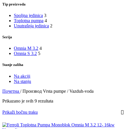
Tip proizvoda
Spoljna jedinica
3
Toplotna pumpa
4
Unutrašnja jedinica
2
Serija
Omnia M 3.2
4
Omnia S 3.2
5
Stanje zaliha
Na akciji
Na stanju
Почетна
/
Производ Vrsta pumpe
/
Vazduh-voda
Prikazano je svih 9 rezultata
Prikaži bočnu traku