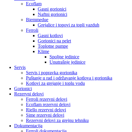
Ecoflam
Gasni gorionici
Naftni gorionici
Biemmedue
Grejalice i topovi za topli vazduh
Ferroli
Gasni kotlovi
Gorionici na pelet
Toplotne pumpe
Klime
Spoljne jedinice
Unutrašnje jedinice
Servis
Servis i popravka gorionika
Puštanje u rad i održavanje kotlova i gorionika
Kotlovi za grejanje i toplu vodu
Gorionici
Rezervni delovi
Ferroli rezervni delovi
Ecoflam rezervni delovi
Riello rezervni delovi
Sime rezervni delovi
Rezervni delovi za grejnu tehniku
Dokumentacija
Ferroli dokumentacija