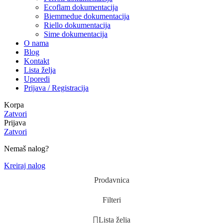
Ecoflam dokumentacija
Biemmedue dokumentacija
Riello dokumentacija
Sime dokumentacija
O nama
Blog
Kontakt
Lista želja
Uporedi
Prijava / Registracija
Korpa
Zatvori
Prijava
Zatvori
Nemaš nalog?
Kreiraj nalog
Prodavnica
Filteri
Lista želja