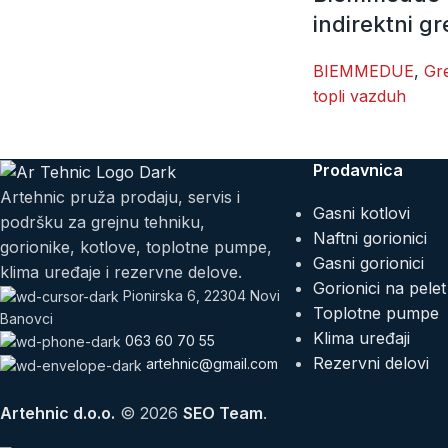
indirektni g
BIEMMEDUE
,
Gre
topli vazduh
Prodavnica
Artehnic pruža prodaju, servis i
Gasni kotlovi
podršku za grejnu tehniku,
Naftni gorionici
gorionike, kotlove, toplotne pumpe,
Gasni gorionici
klima uređaje i rezervne delove.
Gorionici na pelet
Pionirska 6, 22304 Novi
Toplotne pumpe
Banovci
Klima uređaji
063 60 70 55
Rezervni delovi
artehnic@gmail.com
Artehnic d.o.o.
© 2026
SEO Team
.