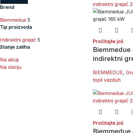
Brend
Biemmedue
5
Tip proizvoda
Indirektni grejač
5
Pročitajte još
Stanje zaliha
Biemmedue
indirektni g
Na akciji
Na stanju
BIEMMEDUE
,
Gre
topli vazduh
Pročitajte još
Biemmedue