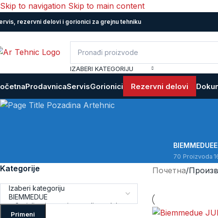
Skip to navigation
Skip to main content
ervis, rezervni delovi i gorionici za grejnu tehniku
IZABERI KATEGORIJU
očetna
Prodavnica
Servis
Gorionici
Rezervni delovi
Dokum
BIEMMEDUE
70 Proizvoda
1
Kategorije
Почетна
/
Произв
Primeni