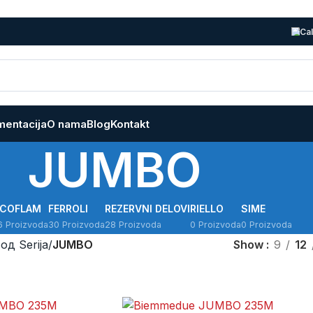
Cal
entacija
O nama
Blog
Kontakt
JUMBO
ECOFLAM
FERROLI
REZERVNI DELOVI
RIELLO
SIME
6 Proizvoda
30 Proizvoda
28 Proizvoda
0 Proizvoda
0 Proizvoda
од Serija
/
JUMBO
Show
9
12