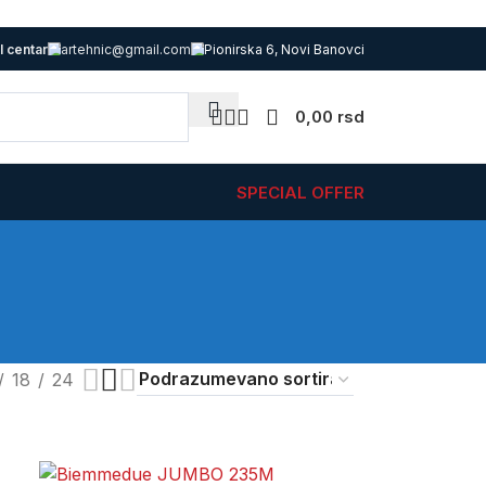
l centar
artehnic@gmail.com
Pionirska 6, Novi Banovci
0,00
rsd
SPECIAL OFFER
18
24