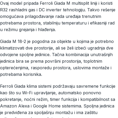
Ovaj model pripada Ferroli Giada M multisplit liniji i koristi
R32 rashladni gas i DC inverter tehnologiju. Takvo rešenje
omogućava prilagođavanje rada uređaja trenutnim
potrebama prostora, stabilniju temperaturu i efikasniji rad
u režimu grejanja i hlađenja.
Giada M 18-2 je pogodna za objekte u kojima je potrebno
klimatizovati dve prostorije, ali se želi izbeći ugradnja dve
odvojene spoljne jedinice. Tačna kombinacija unutrašnjih
jedinica bira se prema površini prostorija, toplotnim
opterećenjima, rasporedu prostora, uslovima montaže i
potrebama korisnika.
Ferroli Giada klima sistemi podržavaju savremene funkcije
kao što su Wi-Fi upravljanje, automatsko ponovno
pokretanje, noćni režim, timer funkcija i kompatibilnost sa
Amazon Alexa i Google Home sistemima. Spoljna jedinica
je predviđena za spoljašnju montažu i ima zaštitu