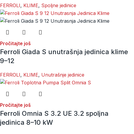
FERROLI
,
KLIME
,
Spoljne jedinice
Pročitajte još
Ferroli Giada S unutrašnja jedinica klime
9–12
FERROLI
,
KLIME
,
Unutrašnje jedinice
Pročitajte još
Ferroli Omnia S 3.2 UE 3.2 spoljna
jedinica 8–10 kW