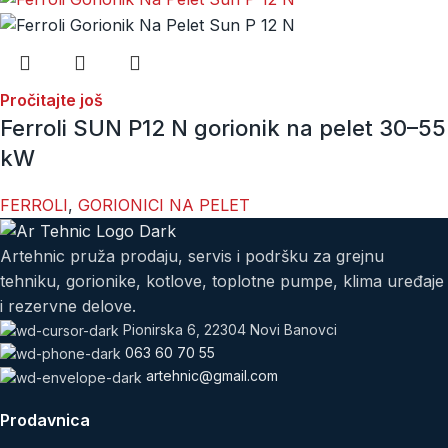
Pročitajte još
Ferroli SUN P12 N gorionik na pelet 30–55
kW
FERROLI
,
GORIONICI NA PELET
Artehnic pruža prodaju, servis i podršku za grejnu
tehniku, gorionike, kotlove, toplotne pumpe, klima uređaje
i rezervne delove.
Pionirska 6, 22304 Novi Banovci
063 60 70 55
artehnic@gmail.com
Prodavnica