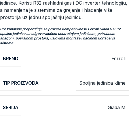
jedinice. Koristi R32 rashladni gas i DC inverter tehnologiju,
a namenjena je sistemima za grejanje i hlađenje više
prostorija uz jednu spoljašnju jedinicu.
Pre kupovine preporučuje se provera kompatibilnosti Ferroli Giada S 9–12
spoljne jedinice sa odgovarajućom unutrašnjom jedinicom, potrebnom
snagom, površinom prostora, uslovima montaže i načinom korišćenja
sistema.
BREND
Ferroli
TIP PROIZVODA
Spoljna jedinica klime
SERIJA
Giada M