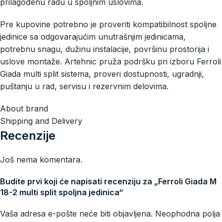
prilagođenu radu u spoljnim uslovima.
Pre kupovine potrebno je proveriti kompatibilnost spoljne
jedinice sa odgovarajućim unutrašnjim jedinicama,
potrebnu snagu, dužinu instalacije, površinu prostorija i
uslove montaže. Artehnic pruža podršku pri izboru Ferroli
Giada multi split sistema, proveri dostupnosti, ugradnji,
puštanju u rad, servisu i rezervnim delovima.
About brand
Shipping and Delivery
Recenzije
Još nema komentara.
Budite prvi koji će napisati recenziju za „Ferroli Giada M
18-2 multi split spoljna jedinica“
Vaša adresa e-pošte neće biti objavljena.
Neophodna polja