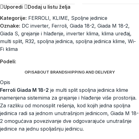
Uporedi
Dodaj u listu želja
Kategorije:
FERROLI
,
KLIME
,
Spoljne jedinice
Oznake:
DC inverter
,
Ferroli
,
Giada 18-2
,
Giada M 18-2
,
Giada S
,
grejanje i hlađenje
,
inverter klima
,
klima uređaj
,
multi split
,
R32
,
spoljna jedinica
,
spoljna jedinica klime
,
Wi-
Fi klima
Podeli:
OPIS
ABOUT BRAND
SHIPPING AND DELIVERY
Opis
Ferroli Giada M 18-2
je multi split spoljna jedinica klime
namenjena sistemima za grejanje i hlađenje više prostorija.
Za razliku od monosplit rešenja, kod kojih jedna spoljna
jedinica radi sa jednom unutrašnjom jedinicom, Giada M 18-
2 omogućava povezivanje dve odgovarajuće unutrašnje
jedinice na jednu spoljašnju jedinicu.