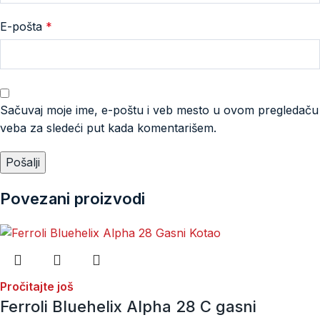
E-pošta
*
Sačuvaj moje ime, e-poštu i veb mesto u ovom pregledaču
veba za sledeći put kada komentarišem.
Povezani proizvodi
Pročitajte još
Ferroli Bluehelix Alpha 28 C gasni